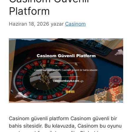
Platform
Haziran 18, 2026
yazar
Casinom
Casinom güvenli platform Casinom güvenli bir
bahis sitesidir. Bu kılavuzda, Casinom bu oyunu