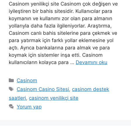
Casinom yenilikçi site Casinom çok değişen ve
iyileştiren bir bahis sitesidir. Kullanıcılar para
koymanın ve kullanımı zor olan para almanın
yollarıyla daha fazla ilgileniyorlar. Araştırma,
Casinom canlı bahis sitelerine para çekmek ve
para yatırmak için farklı yollar eklemesine yol
açtı. Ayrıca bankalarına para almak ve para
koymak için sistemler inşa etti. Casinom
kullanıcıların kolayca para …
Devamını oku
Kategoriler
Casinom
Etiketler
Casinom Casino Sitesi
,
casinom destek
saatleri
,
casinom yenilikçi site
Yorum yap