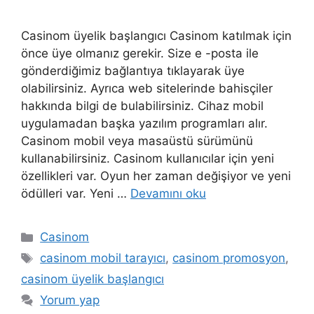
Casinom üyelik başlangıcı Casinom katılmak için
önce üye olmanız gerekir. Size e -posta ile
gönderdiğimiz bağlantıya tıklayarak üye
olabilirsiniz. Ayrıca web sitelerinde bahisçiler
hakkında bilgi de bulabilirsiniz. Cihaz mobil
uygulamadan başka yazılım programları alır.
Casinom mobil veya masaüstü sürümünü
kullanabilirsiniz. Casinom kullanıcılar için yeni
özellikleri var. Oyun her zaman değişiyor ve yeni
ödülleri var. Yeni …
Devamını oku
Kategoriler
Casinom
Etiketler
casinom mobil tarayıcı
,
casinom promosyon
,
casinom üyelik başlangıcı
Yorum yap