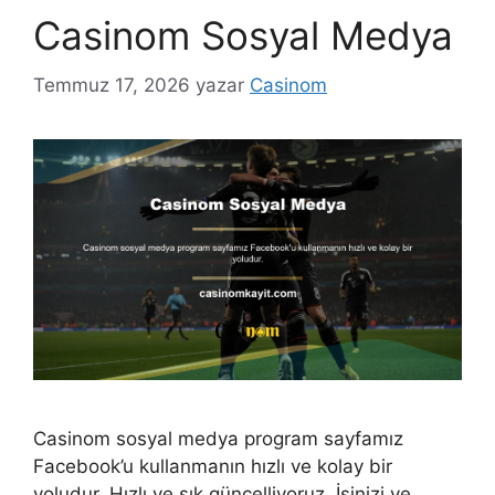
Casinom Sosyal Medya
Temmuz 17, 2026
yazar
Casinom
Casinom sosyal medya program sayfamız
Facebook’u kullanmanın hızlı ve kolay bir
yoludur. Hızlı ve sık güncelliyoruz. İşinizi ve