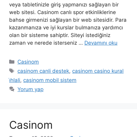
veya tabletinizle giriş yapmanızı sağlayan bir
web sitesi. Casinom canlı spor etkinliklerine
bahse girmenizi sağlayan bir web sitesidir. Para
kazanmanıza ve iyi kurslar bulmanıza yardımcı
olan bir sisteme sahiptir. Siteyi istediğiniz
zaman ve nerede isterseniz …
Devamını oku
Kategoriler
Casinom
Etiketler
casinom canli destek
,
casinom casino kural
i̇hlali
,
casinom mobil sistem
Yorum yap
Casinom