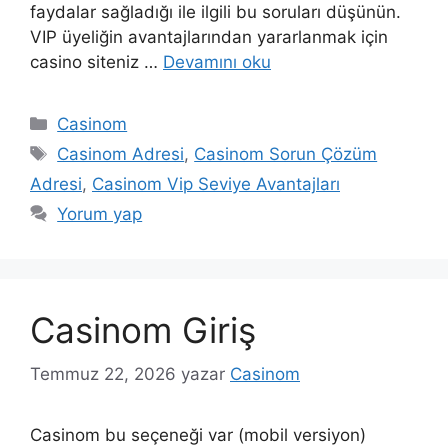
faydalar sağladığı ile ilgili bu soruları düşünün.
VIP üyeliğin avantajlarından yararlanmak için
casino siteniz …
Devamını oku
Kategoriler
Casinom
Etiketler
Casinom Adresi
,
Casinom Sorun Çözüm
Adresi
,
Casinom Vip Seviye Avantajları
Yorum yap
Casinom Giriş
Temmuz 22, 2026
yazar
Casinom
Casinom bu seçeneği var (mobil versiyon)