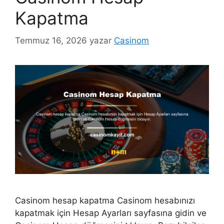
Kapatma
Temmuz 16, 2026
yazar
Casinom
Casinom hesap kapatma Casinom hesabınızı
kapatmak için Hesap Ayarları sayfasına gidin ve