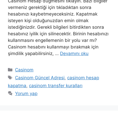
Casinom Hesap düğmesini tıklayın. Bazı bilgiler
vermeniz gerektiği için tıkladıktan sonra
hesabınızı kaybetmeyeceksiniz. Kapatmak
isteyen kişi olduğunuzdan emin olmak
istediğinizdir. Gerekli bilgileri bitirdikten sonra
hesabınız iyilik için silinecektir. Birinin hesabınızı
kullanmasını engellemenin bir yolu var mı?
Casinom hesabını kullanmayı bırakmak için
şimdilik yapabilirsiniz, …
Devamını oku
Kategoriler
Casinom
Etiketler
Casinom Güncel Adresi
,
casinom hesap
kapatma
,
casinom transfer kuralları
Yorum yap