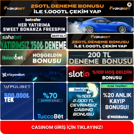
×
CASINOM GİRİŞ İÇİN TIKLAYINIZ!