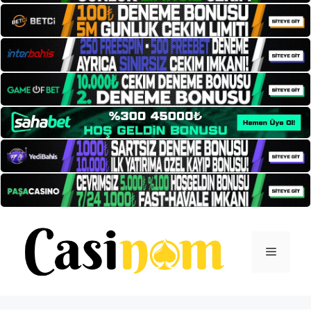
İçeriğe
atla
Menü