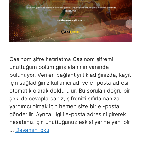
Casinom şifre hatırlatma Casinom şifremi
unuttuğum bölüm giriş alanının yanında
bulunuyor. Verilen bağlantıyı tıkladığınızda, kayıt
için sağladığınız kullanıcı adı ve e -posta adresi
otomatik olarak doldurulur. Bu soruları doğru bir
şekilde cevaplarsanız, şifrenizi sıfırlamanıza
yardımcı olmak için hemen size bir e -posta
gönderilir. Ayrıca, ilgili e-posta adresini girerek
hesabınız için unuttuğunuz eskisi yerine yeni bir
…
Devamını oku