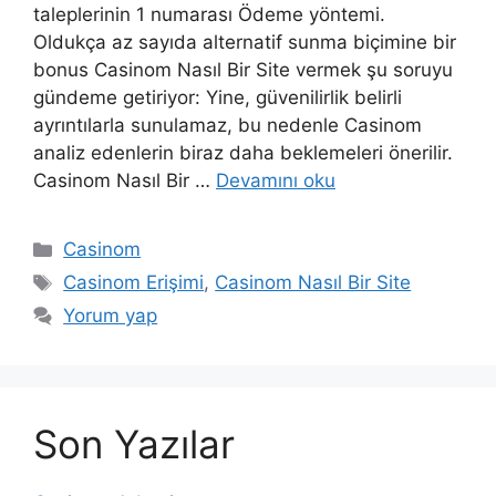
taleplerinin 1 numarası Ödeme yöntemi.
Oldukça az sayıda alternatif sunma biçimine bir
bonus Casinom Nasıl Bir Site vermek şu soruyu
gündeme getiriyor: Yine, güvenilirlik belirli
ayrıntılarla sunulamaz, bu nedenle Casinom
analiz edenlerin biraz daha beklemeleri önerilir.
Casinom Nasıl Bir …
Devamını oku
Kategoriler
Casinom
Etiketler
Casinom Erişimi
,
Casinom Nasıl Bir Site
Yorum yap
Son Yazılar