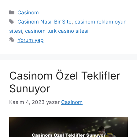
Kategoriler
Casinom
Etiketler
Casinom Nasıl Bir Site
,
casinom reklam oyun
sitesi
,
casinom türk casino sitesi
Yorum yap
Casinom Özel Teklifler
Sunuyor
Kasım 4, 2023
yazar
Casinom