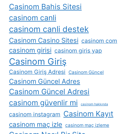
Casinom Bahis Sitesi
casinom canli
casinom canli destek
Casinom Casino Sitesi
casinom com
casinom girisi
casinom giris yap
Casinom Giriş
Casinom Giriş Adresi
Casinom Güncel
Casinom Güncel Adres
Casinom Güncel Adresi
casinom güvenlir mi
casinom hakkında
Casinom Kayıt
casinom instagram
casinom maç izle
casinom maç izleme