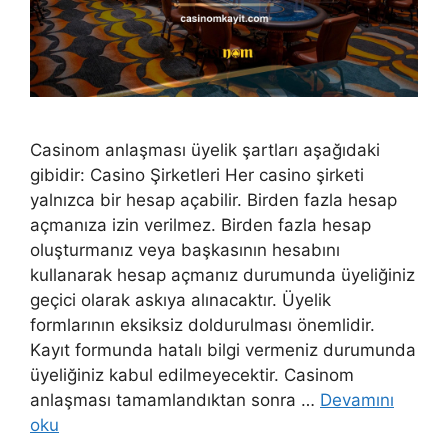
Casinom anlaşması üyelik şartları aşağıdaki
gibidir: Casino Şirketleri Her casino şirketi
yalnızca bir hesap açabilir. Birden fazla hesap
açmanıza izin verilmez. Birden fazla hesap
oluşturmanız veya başkasının hesabını
kullanarak hesap açmanız durumunda üyeliğiniz
geçici olarak askıya alınacaktır. Üyelik
formlarının eksiksiz doldurulması önemlidir.
Kayıt formunda hatalı bilgi vermeniz durumunda
üyeliğiniz kabul edilmeyecektir. Casinom
anlaşması tamamlandıktan sonra …
Devamını
oku