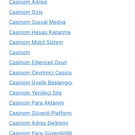
Casinom Adresi
Casinom Giriş
Casinom Sosyal Medya
Casinom Hesap Kapatma
Casinom Mobil Sistem
Casinom
Casinom Eğlenceli Oyun
Casinom Çevrimiçi Casino
Casinom Üyelik Başlangıcı
Casinom Yenilikçi Site
Casinom Para Aktarımı
Casinom Güvenli Platform
Casinom Adres Değişimi
Casinom Para Güvenilirliği