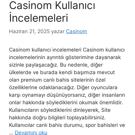
Casinom Kullanıcı
İncelemeleri
Haziran 21, 2025
yazar
Casinom
Casinom kullanıcı i̇ncelemeleri Casinom kullanıcı
incelemelerinin ayrıntılı gösterimine dayanarak
sizinle paylaşacağız. Bu nedenle, diğer
ülkelerde ve burada kendi başımıza mevcut
olan premium canlı bahis sitelerinin özel
özelliklerine odaklanacağız. Diğer oyunculara
karşı oynamayı düşünüyorsanız, diğer insanların
onlar hakkında söylediklerini okumak önemlidir.
Kullanıcıların söylediklerini dinleyerek, Site
hakkında doğru bilgileri toplayabilirsiniz.
Kullanıcılar canlı bahis durumu, spor bahisleri ve
…
Devamını oku