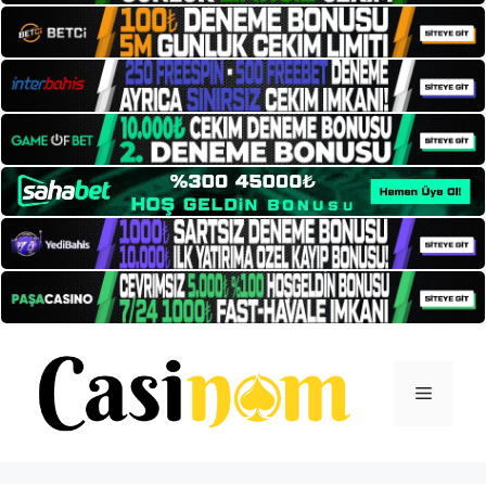
İçeriğe
atla
Menü