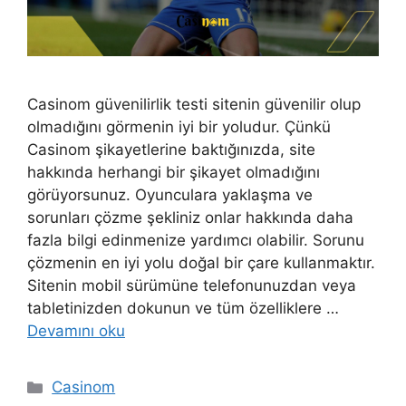
Casinom güvenilirlik testi sitenin güvenilir olup
olmadığını görmenin iyi bir yoludur. Çünkü
Casinom şikayetlerine baktığınızda, site
hakkında herhangi bir şikayet olmadığını
görüyorsunuz. Oyunculara yaklaşma ve
sorunları çözme şekliniz onlar hakkında daha
fazla bilgi edinmenize yardımcı olabilir. Sorunu
çözmenin en iyi yolu doğal bir çare kullanmaktır.
Sitenin mobil sürümüne telefonunuzdan veya
tabletinizden dokunun ve tüm özelliklere …
Devamını oku
Kategoriler
Casinom