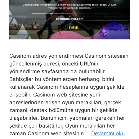
Casinom adres yönlendirmesi Casinom sitesinin
güncellenmiş adresi, önceki URL’nin
yönlendirme sayfasında da bulunabilir.
Bahisçiler bu yöntemlerden herhangi birini
kullanarak Casinom hesaplarına uygun şekilde
erişebilir. Casinom web sitesine yeni
adreslerinden erişen oyun meraklıları, gerçek
zamanlı destek bölümüne uygun bir şekilde
ulaşabilirler. Bunun için, yapmaları gereken her
şekilde çok basittirler, Oyun meraklıları her
zaman Casinom web sitesinin …
Devamını oku