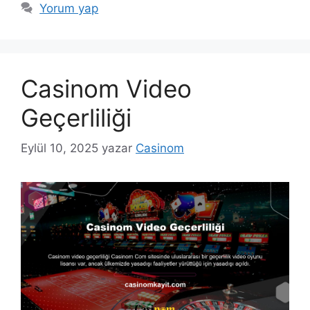
Yorum yap
Casinom Video
Geçerliliği
Eylül 10, 2025
yazar
Casinom