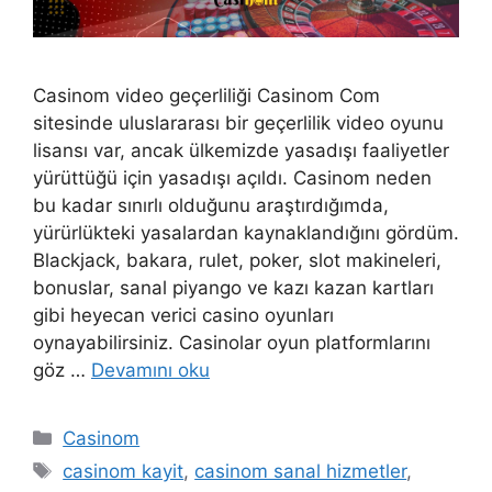
Casinom video geçerliliği Casinom Com
sitesinde uluslararası bir geçerlilik video oyunu
lisansı var, ancak ülkemizde yasadışı faaliyetler
yürüttüğü için yasadışı açıldı. Casinom neden
bu kadar sınırlı olduğunu araştırdığımda,
yürürlükteki yasalardan kaynaklandığını gördüm.
Blackjack, bakara, rulet, poker, slot makineleri,
bonuslar, sanal piyango ve kazı kazan kartları
gibi heyecan verici casino oyunları
oynayabilirsiniz. Casinolar oyun platformlarını
göz …
Devamını oku
Kategoriler
Casinom
Etiketler
casinom kayit
,
casinom sanal hizmetler
,