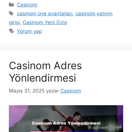
Kategoriler
Casinom
Etiketler
casinom üye avantajları
,
casinom yatırım
girişi
,
Casinom Yeni Giriş
Yorum yap
Casinom Adres
Yönlendirmesi
Mayıs 31, 2025
yazar
Casinom