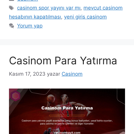
Etiketler
casinom spor yayını var mı
,
mevcut casinom
hesabının kapatılması
,
yeni giris casinom
Yorum yap
Casinom Para Yatırma
Kasım 17, 2023
yazar
Casinom