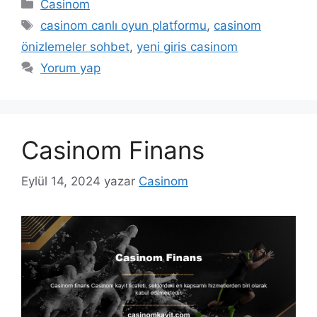
Kategoriler
Casinom
Etiketler
casinom canlı oyun platformu
,
casinom
önizlemeler sohbet
,
yeni giris casinom
Yorum yap
Casinom Finans
Eylül 14, 2024
yazar
Casinom