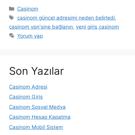
Kategoriler
Casinom
Etiketler
casinom güncel adresimi neden belirledi
,
casinom vpn'sine bağlanın
,
yeni giris casinom
Yorum yap
Son Yazılar
Casinom Adresi
Casinom Giriş
Casinom Sosyal Medya
Casinom Hesap Kapatma
Casinom Mobil Sistem