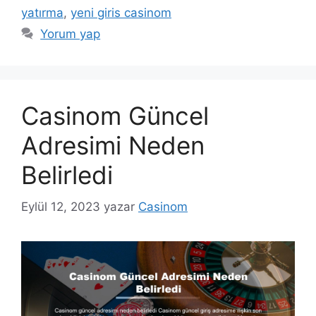
yatırma
,
yeni giris casinom
Yorum yap
Casinom Güncel
Adresimi Neden
Belirledi
Eylül 12, 2023
yazar
Casinom