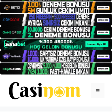
İçeriğe
atla
Menü