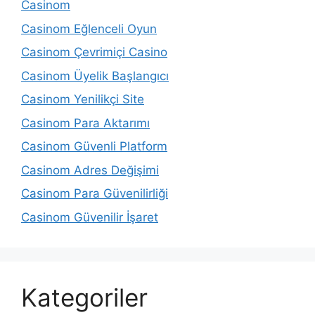
Casinom
Casinom Eğlenceli Oyun
Casinom Çevrimiçi Casino
Casinom Üyelik Başlangıcı
Casinom Yenilikçi Site
Casinom Para Aktarımı
Casinom Güvenli Platform
Casinom Adres Değişimi
Casinom Para Güvenilirliği
Casinom Güvenilir İşaret
Kategoriler