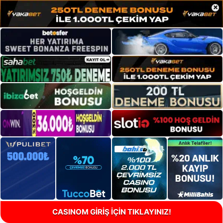
×
CASINOM GİRİŞ İÇİN TIKLAYINIZ!