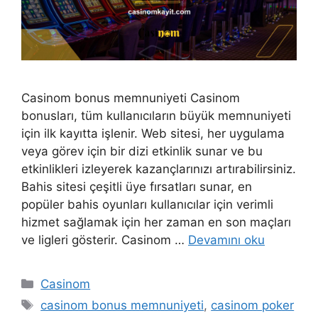
Casinom bonus memnuniyeti Casinom
bonusları, tüm kullanıcıların büyük memnuniyeti
için ilk kayıtta işlenir. Web sitesi, her uygulama
veya görev için bir dizi etkinlik sunar ve bu
etkinlikleri izleyerek kazançlarınızı artırabilirsiniz.
Bahis sitesi çeşitli üye fırsatları sunar, en
popüler bahis oyunları kullanıcılar için verimli
hizmet sağlamak için her zaman en son maçları
ve ligleri gösterir. Casinom …
Devamını oku
Kategoriler
Casinom
Etiketler
casinom bonus memnuniyeti
,
casinom poker