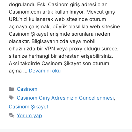
doğrulandı. Eski Casinom giriş adresi olan
Casinom.com artık kullanılmıyor. Mevcut giriş
URL’nizi kullanarak web sitesinde oturum
açmaya çalışmak, büyük olasılıkla web sitesine
Casinom Şikayet erişimde sorunlara neden
olacaktır. Bilgisayarınızda veya mobil
cihazınızda bir VPN veya proxy olduğu sürece,
sitenize herhangi bir adresten erişebilirsiniz.
Aksi takdirde Casinom Şikayet son oturum
açma …
Devamını oku
Kategoriler
Casinom
Etiketler
Casinom Giriş Adresinizin Güncellenmesi
,
Casinom Şikayet
Yorum yap