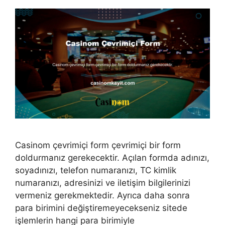
Casinom çevrimiçi form çevrimiçi bir form
doldurmanız gerekecektir. Açılan formda adınızı,
soyadınızı, telefon numaranızı, TC kimlik
numaranızı, adresinizi ve iletişim bilgilerinizi
vermeniz gerekmektedir. Ayrıca daha sonra
para birimini değiştiremeyecekseniz sitede
işlemlerin hangi para birimiyle