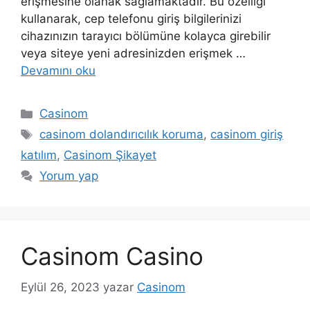
erişmesine olanak sağlamaktadır. Bu özelliği
kullanarak, cep telefonu giriş bilgilerinizi
cihazınızın tarayıcı bölümüne kolayca girebilir
veya siteye yeni adresinizden erişmek …
Devamını oku
Kategoriler
Casinom
Etiketler
casinom dolandırıcılık koruma
,
casinom giriş
katılım
,
Casinom Şikayet
Yorum yap
Casinom Casino
Eylül 26, 2023
yazar
Casinom