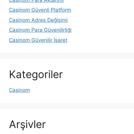
Casinom Güvenli Platform
Casinom Adres Değişimi
Casinom Para Güvenilirliği
Casinom Güvenilir İşaret
Kategoriler
Casinom
Arşivler