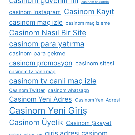
casinom güvenlir mi
casinom hakkında
Casinom Kayıt
casinom instagram
casinom maç izle
casinom maç izleme
Casinom Nasıl Bir Site
casinom para yatırma
casinom para çekme
casinom promosyon
casinom sitesi
casinom tv canli maç
casinom tv canli maç izle
Casinom Twitter
casinom whatsapp
Casinom Yeni Adres
Casinom Yeni Adresi
Casinom Yeni Giriş
Casinom Üyelik
Casinom Şikayet
giris adresi casinom
casino sitesi casinom