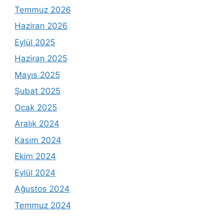
Temmuz 2026
Haziran 2026
Eylül 2025
Haziran 2025
Mayıs 2025
Şubat 2025
Ocak 2025
Aralık 2024
Kasım 2024
Ekim 2024
Eylül 2024
Ağustos 2024
Temmuz 2024