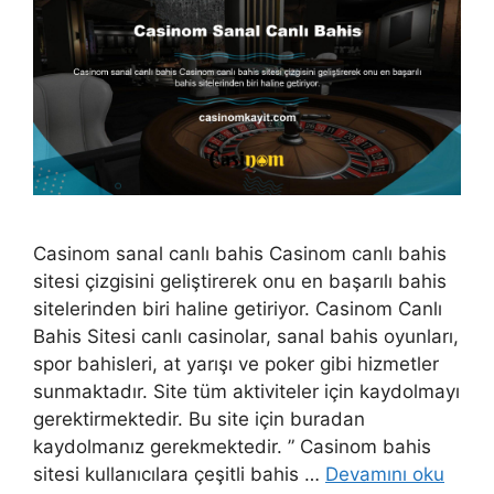
Casinom sanal canlı bahis Casinom canlı bahis
sitesi çizgisini geliştirerek onu en başarılı bahis
sitelerinden biri haline getiriyor. Casinom Canlı
Bahis Sitesi canlı casinolar, sanal bahis oyunları,
spor bahisleri, at yarışı ve poker gibi hizmetler
sunmaktadır. Site tüm aktiviteler için kaydolmayı
gerektirmektedir. Bu site için buradan
kaydolmanız gerekmektedir. ” Casinom bahis
sitesi kullanıcılara çeşitli bahis …
Devamını oku