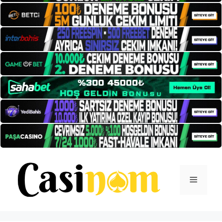
İçeriğe
atla
Menü