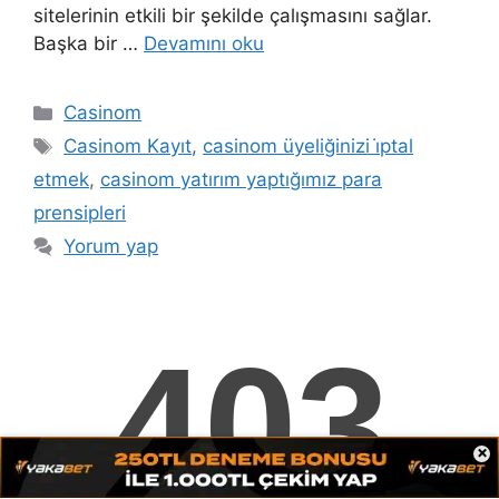
sitelerinin etkili bir şekilde çalışmasını sağlar.
Başka bir …
Devamını oku
Kategoriler
Casinom
Etiketler
Casinom Kayıt
,
casinom üyeliğinizi i̇ptal
etmek
,
casinom yatırım yaptığımız para
prensipleri
Yorum yap
Casinom Yeni Kaydı
Mart 14, 2024
yazar
Casinom
×