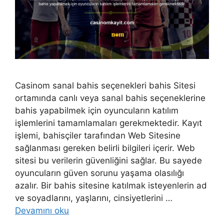
Casinom sanal bahis seçenekleri bahis Sitesi
ortamında canlı veya sanal bahis seçeneklerine
bahis yapabilmek için oyuncuların katılım
işlemlerini tamamlamaları gerekmektedir. Kayıt
işlemi, bahisçiler tarafından Web Sitesine
sağlanması gereken belirli bilgileri içerir. Web
sitesi bu verilerin güvenliğini sağlar. Bu sayede
oyuncuların güven sorunu yaşama olasılığı
azalır. Bir bahis sitesine katılmak isteyenlerin ad
ve soyadlarını, yaşlarını, cinsiyetlerini …
Devamını oku