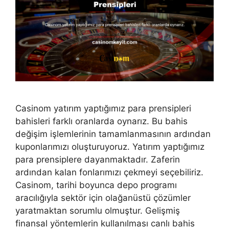
Casinom yatırım yaptığımız para prensipleri
bahisleri farklı oranlarda oynarız. Bu bahis
değişim işlemlerinin tamamlanmasının ardından
kuponlarımızı oluşturuyoruz. Yatırım yaptığımız
para prensiplere dayanmaktadır. Zaferin
ardından kalan fonlarımızı çekmeyi seçebiliriz.
Casinom, tarihi boyunca depo programı
aracılığıyla sektör için olağanüstü çözümler
yaratmaktan sorumlu olmuştur. Gelişmiş
finansal yöntemlerin kullanılması canlı bahis