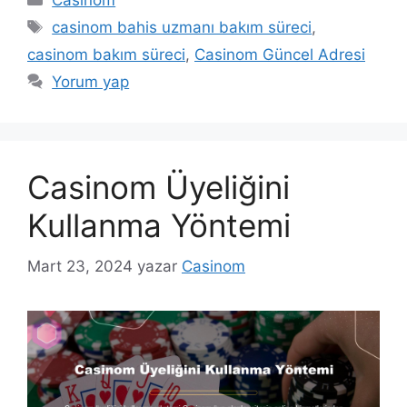
Casinom
Etiketler
casinom bahis uzmanı bakım süreci
,
casinom bakım süreci
,
Casinom Güncel Adresi
Yorum yap
Casinom Üyeliğini
Kullanma Yöntemi
Mart 23, 2024
yazar
Casinom