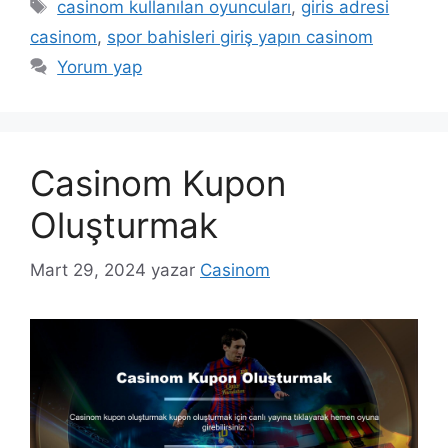
Etiketler
casinom kullanılan oyuncuları
,
giris adresi
casinom
,
spor bahisleri giriş yapın casinom
Yorum yap
Casinom Kupon
Oluşturmak
Mart 29, 2024
yazar
Casinom