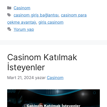
Kategoriler
Casinom
Etiketler
casinom giriş bağlantısı
,
casinom para
çekme avantajı
,
giris casinom
Yorum yap
Casinom Katılmak
İsteyenler
Mart 21, 2024
yazar
Casinom