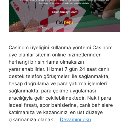
Casinom üyeliğini kullanma yöntemi Casinom
üye olanlar sitenin online hizmetlerinden
herhangi bir sınırlama olmaksızın
yararlanabilirler. Hizmet 7 gün 24 saat canlı
destek telefon görüşmeleri ile sağlanmakta,
hesap doğrulama ve para yatırma işlemleri
sağlanmakta, para çekme uygulaması
aracılığıyla gelir çekilebilmektedir. Nakit para
iadesi fırsatı, spor bahislerine, canlı bahislere
katılmanıza ve kazancınızı en üst düzeye
çıkarmanıza olanak …
Devamını oku