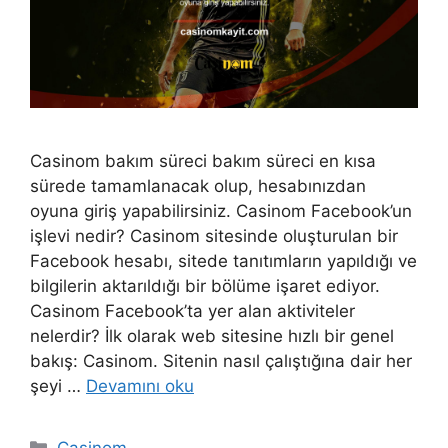
Casinom bakım süreci bakım süreci en kısa
sürede tamamlanacak olup, hesabınızdan
oyuna giriş yapabilirsiniz. Casinom Facebook’un
işlevi nedir? Casinom sitesinde oluşturulan bir
Facebook hesabı, sitede tanıtımların yapıldığı ve
bilgilerin aktarıldığı bir bölüme işaret ediyor.
Casinom Facebook’ta yer alan aktiviteler
nelerdir? İlk olarak web sitesine hızlı bir genel
bakış: Casinom. Sitenin nasıl çalıştığına dair her
şeyi …
Devamını oku
Kategoriler