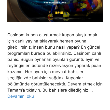
Casinom kupon oluşturmak kupon oluşturmak
için canlı yayına tıklayarak hemen oyuna
girebilirsiniz. İnsan bunu nasıl yapar? En güncel
programları burada bulabilirsiniz. Casinom canlı
bahis: Bugün oynanan oyunları görüntüleyin ve
reytingin en üstünde rezervasyon yaparak puan
kazanın. Her oyun için mevcut bahisleri
seçtiğinizde bahisler sağdaki Kuponlar
bölümünde görüntülenecektir. Devam etmek için
Tamam’a tıklayın. Bu bahislere dilediğiniz …
Devamını oku