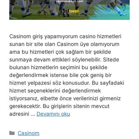
Casinom giriş yapamıyorum casino hizmetleri
sunan bir site olan Casinom üye olamıyorum
ama bu hizmetleri çok sağlam bir şekilde
sunmaya devam ettikleri söylenebilir. Sitede
bulunan hizmetlerin seçimini bu şekilde
değerlendirmek istense bile çok geniş bir
hizmet yelpazesi söz konusudur. Bu sayfadaki
hizmet seçeneklerini değerlendirmek
istiyorsanız, elbette önce verilerinizi girmeniz
gerekecektir. Bu girişlerin sitenin mevcut
adresini …
Devamını oku
Kategoriler
Casinom