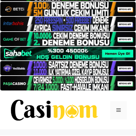
İçeriğe
atla
Menü