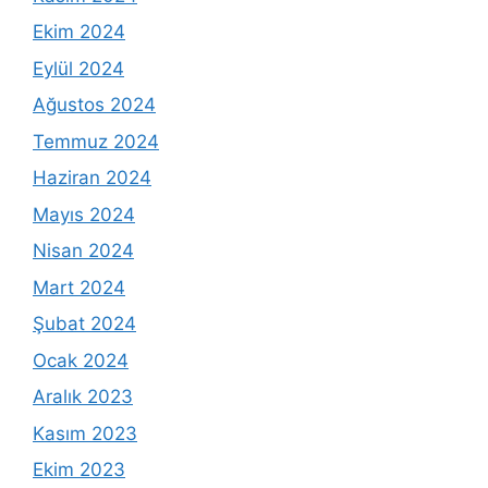
Ekim 2024
Eylül 2024
Ağustos 2024
Temmuz 2024
Haziran 2024
Mayıs 2024
Nisan 2024
Mart 2024
Şubat 2024
Ocak 2024
Aralık 2023
Kasım 2023
Ekim 2023