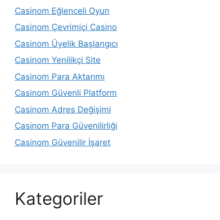
Casinom Eğlenceli Oyun
Casinom Çevrimiçi Casino
Casinom Üyelik Başlangıcı
Casinom Yenilikçi Site
Casinom Para Aktarımı
Casinom Güvenli Platform
Casinom Adres Değişimi
Casinom Para Güvenilirliği
Casinom Güvenilir İşaret
Kategoriler