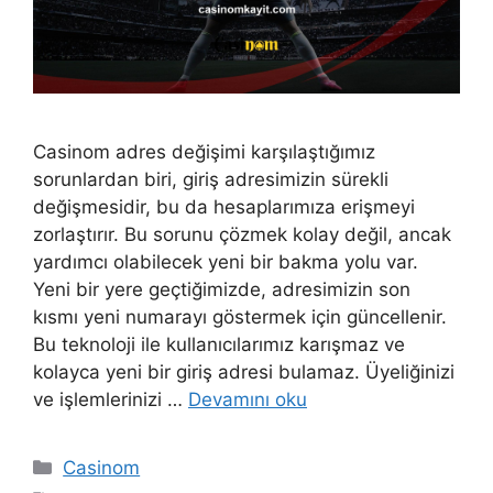
Casinom adres değişimi karşılaştığımız
sorunlardan biri, giriş adresimizin sürekli
değişmesidir, bu da hesaplarımıza erişmeyi
zorlaştırır. Bu sorunu çözmek kolay değil, ancak
yardımcı olabilecek yeni bir bakma yolu var.
Yeni bir yere geçtiğimizde, adresimizin son
kısmı yeni numarayı göstermek için güncellenir.
Bu teknoloji ile kullanıcılarımız karışmaz ve
kolayca yeni bir giriş adresi bulamaz. Üyeliğinizi
ve işlemlerinizi …
Devamını oku
Kategoriler
Casinom