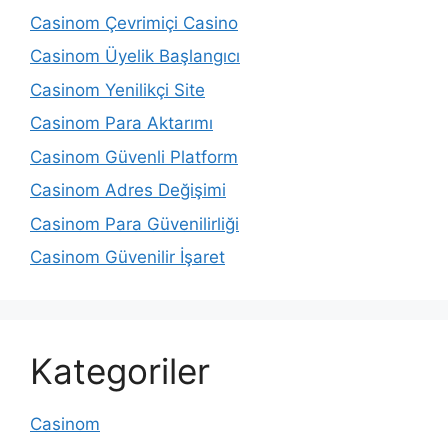
Casinom Çevrimiçi Casino
Casinom Üyelik Başlangıcı
Casinom Yenilikçi Site
Casinom Para Aktarımı
Casinom Güvenli Platform
Casinom Adres Değişimi
Casinom Para Güvenilirliği
Casinom Güvenilir İşaret
Kategoriler
Casinom