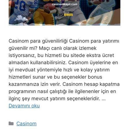
Casinom para güvenilirliği Casinom para yatırımı
güvenilir mi? Maçı canlı olarak izlemek
istiyorsanız, bu hizmeti bu sitede ekstra ücret
almadan kullanabilirsiniz. Casinom üyelerine en
iyi mevduat yöntemiyle hızlı ve kolay yatırım
hizmetleri sunar ve bu seçenekler bonus
kazanmanıza izin verir. Casinom hesap kapatma
programının nasıl çalıştığı ile ilgilenenler için en
ilginç şey mevcut yatırım seçenekleridir. …
Devamını oku
Kategoriler
Casinom