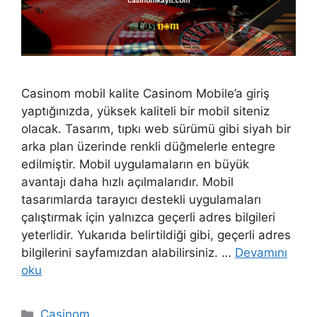
Casinom mobil kalite Casinom Mobile’a giriş
yaptığınızda, yüksek kaliteli bir mobil siteniz
olacak. Tasarım, tıpkı web sürümü gibi siyah bir
arka plan üzerinde renkli düğmelerle entegre
edilmiştir. Mobil uygulamaların en büyük
avantajı daha hızlı açılmalarıdır. Mobil
tasarımlarda tarayıcı destekli uygulamaları
çalıştırmak için yalnızca geçerli adres bilgileri
yeterlidir. Yukarıda belirtildiği gibi, geçerli adres
bilgilerini sayfamızdan alabilirsiniz. …
Devamını
oku
Kategoriler
Casinom