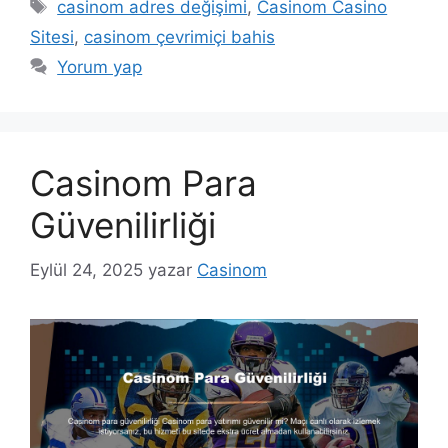
Etiketler
casinom adres değişimi
,
Casinom Casino
Sitesi
,
casinom çevrimiçi bahis
Yorum yap
Casinom Para
Güvenilirliği
Eylül 24, 2025
yazar
Casinom