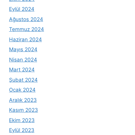
Eylül 2024
Ağustos 2024
Temmuz 2024
Haziran 2024
Mayıs 2024
Nisan 2024
Mart 2024
Şubat 2024
Ocak 2024
Aralık 2023
Kasım 2023
Ekim 2023
Eylül 2023