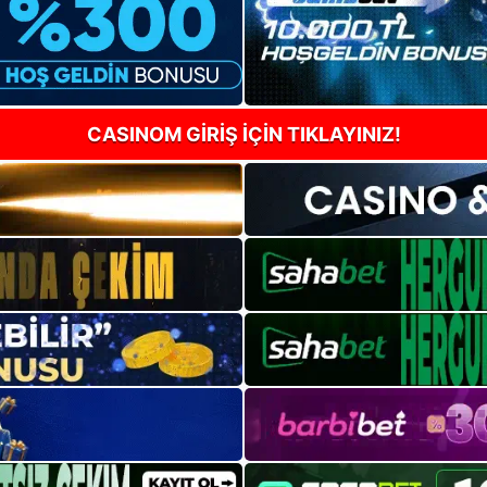
CASINOM GİRİŞ İÇİN TIKLAYINIZ!