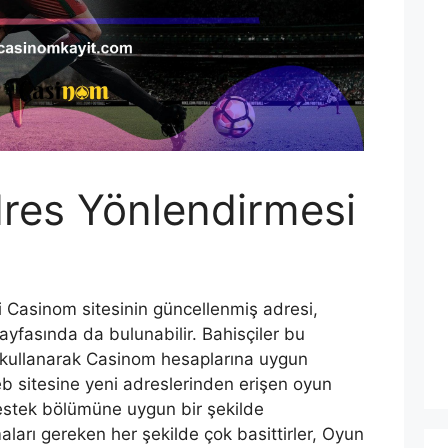
res Yönlendirmesi
Casinom sitesinin güncellenmiş adresi,
yfasında da bulunabilir. Bahisçiler bu
 kullanarak Casinom hesaplarına uygun
eb sitesine yeni adreslerinden erişen oyun
destek bölümüne uygun bir şekilde
maları gereken her şekilde çok basittirler, Oyun