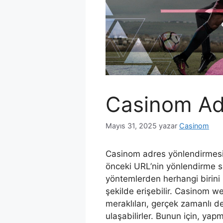
Casinom Ad
Mayıs 31, 2025
yazar
Casinom
Casinom adres yönlendirmesi 
önceki URL’nin yönlendirme sa
yöntemlerden herhangi birini
şekilde erişebilir. Casinom w
meraklıları, gerçek zamanlı 
ulaşabilirler. Bunun için, yap