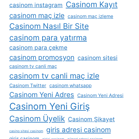
Casinom Kayıt
casinom instagram
casinom maç izle
casinom maç izleme
Casinom Nasıl Bir Site
casinom para yatırma
casinom para çekme
casinom promosyon
casinom sitesi
casinom tv canli maç
casinom tv canli maç izle
Casinom Twitter
casinom whatsapp
Casinom Yeni Adres
Casinom Yeni Adresi
Casinom Yeni Giriş
Casinom Üyelik
Casinom Şikayet
giris adresi casinom
casino sitesi casinom
giris casinom