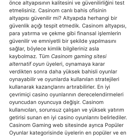
önce altyapısının kalitesini ve güvenilirliğini test
etmelisiniz. Casinom canlı bahis ofisinin
altyapısı güvenilir mi? Altyapıda herhangi bir
güvenlik açığı tespit etmedik. Casinom altyapısı,
para yatırma ve çekme gibi finansal işlemlerin
güvenilir ve emniyetli bir şekilde yapılmasını
sağlar, böylece kimlik bilgileriniz asla
kaybolmaz. Tüm
Casinom gaming sitesi
alternatif oyun
üyeleri, oynamaya karar
verdikten sonra daha yüksek bahisli oyunlar
oynayabilir ve oyunlarda kullanılan stratejileri
kullanarak kazançlarını artırabilirler. En iyi
çevrimiçi casino oyunlarının derecelendirmeleri
oyuncudan oyuncuya değişir. Casinom
kullanıcıları, sorunsuz çalışan ve yüksek yatırım
getirisi sunan en iyi casino oyunlarını belirlediler.
Casinom Gaming web sitesinde ayrıca Popüler
Oyunlar kategorisinde üyelerin en popüler ve en