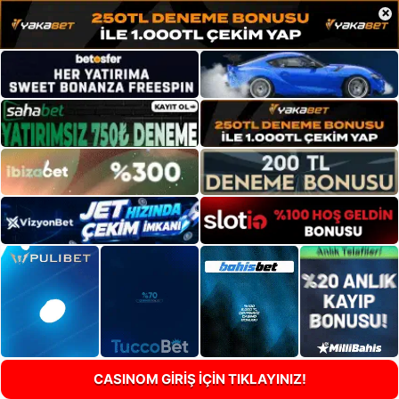
×
CASINOM GİRİŞ İÇİN TIKLAYINIZ!