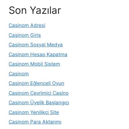
Son Yazılar
Casinom Adresi
Casinom Giriş
Casinom Sosyal Medya
Casinom Hesap Kapatma
Casinom Mobil Sistem
Casinom
Casinom Eğlenceli Oyun
Casinom Çevrimiçi Casino
Casinom Üyelik Başlangıcı
Casinom Yenilikçi Site
Casinom Para Aktarımı