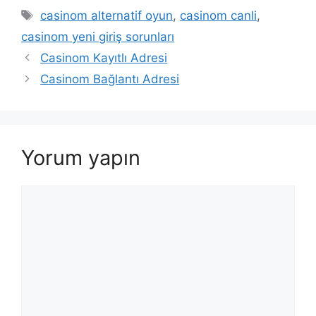
Etiketler
casinom alternatif oyun
,
casinom canli
,
casinom yeni giriş sorunları
Casinom Kayıtlı Adresi
Casinom Bağlantı Adresi
Yorum yapın
Yorum