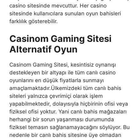
casino sitesinde mevcuttur. Her casino
sitesinde kullanıcılara sunulan oyun bahisleri
farklılık gösterebilir.
Casinom Gaming Sitesi
Alternatif Oyun
Casinom Gaming Sitesi, kesintisiz oynanışı
destekleyen bir altyapı ile tüm canlı casino
oyunlarını en düşük fiyatlarla sunmayı
amaçlamaktadır.Ülkemizdeki tüm canlı bahis
siteleri yalnızca çevrimiçi olarak işlem
yapabilmektedir, dolayısıyla hiçbirinin ofisi veya
fiziksel ofisi yoktur. Yani canlı bahis mağazaları
herhangi bir sorun yaşanması durumunda
fiziksel temasın sağlanamayacağını söylüyor. Bu
nedenle bir canlı bahis sitesine üye olmadan