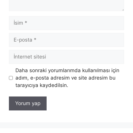
İsim
E-
posta
İnternet
sitesi
Daha sonraki yorumlarımda kullanılması için
adım, e-posta adresim ve site adresim bu
tarayıcıya kaydedilsin.