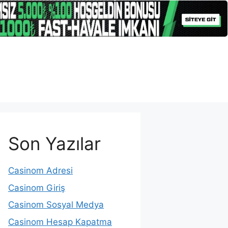
Son Yazılar
Casinom Adresi
Casinom Giriş
Casinom Sosyal Medya
Casinom Hesap Kapatma