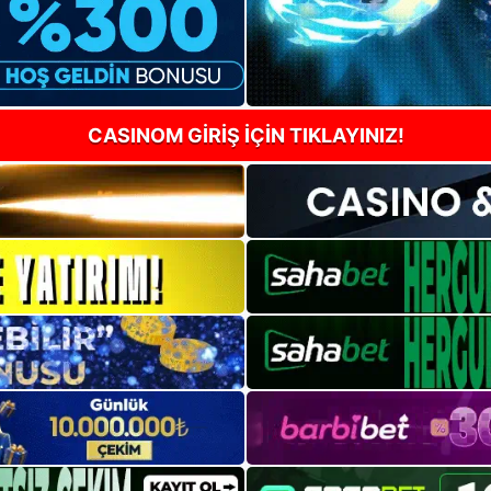
CASINOM GİRİŞ İÇİN TIKLAYINIZ!