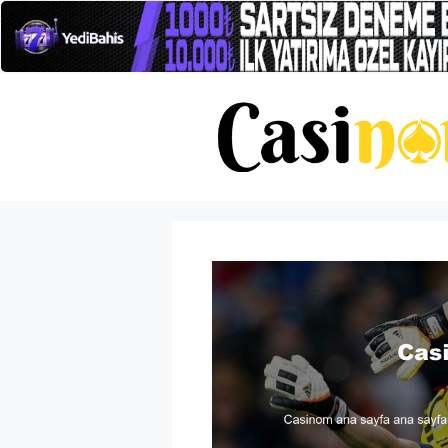
İçeriğe
atla