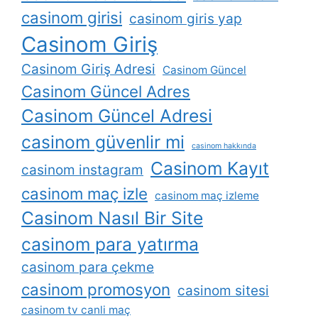
casinom girisi
casinom giris yap
Casinom Giriş
Casinom Giriş Adresi
Casinom Güncel
Casinom Güncel Adres
Casinom Güncel Adresi
casinom güvenlir mi
casinom hakkında
Casinom Kayıt
casinom instagram
casinom maç izle
casinom maç izleme
Casinom Nasıl Bir Site
casinom para yatırma
casinom para çekme
casinom promosyon
casinom sitesi
casinom tv canli maç