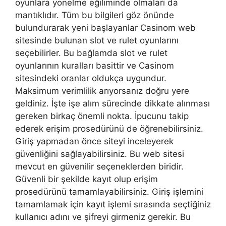
oyunlara yönelme eğiliminde olmaları da
mantıklıdır. Tüm bu bilgileri göz önünde
bulundurarak yeni başlayanlar Casinom web
sitesinde bulunan slot ve rulet oyunlarını
seçebilirler. Bu bağlamda slot ve rulet
oyunlarının kuralları basittir ve Casinom
sitesindeki oranlar oldukça uygundur.
Maksimum verimlilik arıyorsanız doğru yere
geldiniz. İşte işe alım sürecinde dikkate alınması
gereken birkaç önemli nokta. İpucunu takip
ederek erişim prosedürünü de öğrenebilirsiniz.
Giriş yapmadan önce siteyi inceleyerek
güvenliğini sağlayabilirsiniz. Bu web sitesi
mevcut en güvenilir seçeneklerden biridir.
Güvenli bir şekilde kayıt olup erişim
prosedürünü tamamlayabilirsiniz. Giriş işlemini
tamamlamak için kayıt işlemi sırasında seçtiğiniz
kullanıcı adını ve şifreyi girmeniz gerekir. Bu