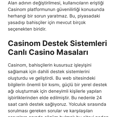
Alan adının değiştirilmesi, kullanıcıların eriştiği
Casinom platformunun güvenilirliği konusunda
herhangi bir sorun yaratmaz. Bu, piyasadaki
yasadışı bahisçiler için mevcut birçok
seçenekten biridir.
Casinom Destek Sistemleri
Canlı Casino Masaları
Casinom, bahisçilerin kusursuz işleyişini
sağlamak için dahili destek sistemlerini
oluşturdu ve geliştirdi. Bu web sitesindeki
bilgilerin önemli bir kısmı, güçlü bir yerel destek
ağı oluşturmak için deneyimli kişilerle yapılan
işbirliklerinden elde edilmiştir. Bu nedenle 24
saat canlı destek sağlıyoruz. Yolculuk sırasında
sorulması gereken sorular ve karşılaşılan