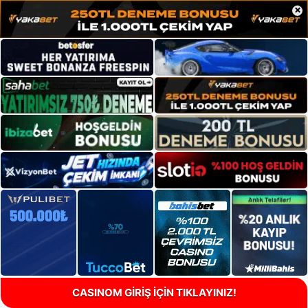
×
CASINOM GİRİŞ İÇİN TIKLAYINIZ!