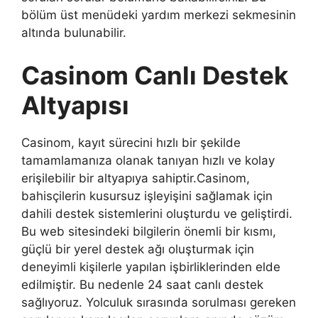
bölüm üst menüdeki yardım merkezi sekmesinin
altında bulunabilir.
Casinom Canlı Destek
Altyapısı
Casinom, kayıt sürecini hızlı bir şekilde
tamamlamanıza olanak tanıyan hızlı ve kolay
erişilebilir bir altyapıya sahiptir.Casinom,
bahisçilerin kusursuz işleyişini sağlamak için
dahili destek sistemlerini oluşturdu ve geliştirdi.
Bu web sitesindeki bilgilerin önemli bir kısmı,
güçlü bir yerel destek ağı oluşturmak için
deneyimli kişilerle yapılan işbirliklerinden elde
edilmiştir. Bu nedenle 24 saat canlı destek
sağlıyoruz. Yolculuk sırasında sorulması gereken