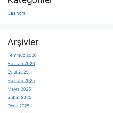
Casinom
Arşivler
Temmuz 2026
Haziran 2026
Eylül 2025
Haziran 2025
Mayıs 2025
Şubat 2025
Ocak 2025