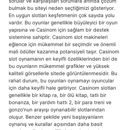
sorular ve karşılaşılan sorunlara anında çözüm
bulmak bu siteyi neden seçtiğimizi gösteriyor.
En uygun slotları keşfetmenin çok sayıda yolu
vardır. Bu oyunlar genellikle büyüleyici bir oyun
yapısına ve Casinom için sağlam bir destek
sistemine sahiptir. Casinom slot makineleri
eğlence için mükemmel bir seçimdir ve önemli
mali ödüller kazanma potansiyeli taşır. Casinom
slot oynamanın en keyifli özelliklerinden biri de
bu oyunların mükemmel grafikler ve yüksek
kaliteli görsellerle sitede görüntülenmesidir. Bu
rahat durum, bu oyunları oynamayı oyuncular
için daha keyifli hale getiriyor. Casinom slotları
genellikle bir kitap ra, bir ölü kitap, tatlı bir
bonanza, bir yardım hattı 2, bir para treni ve
gonzo’nun arayışı oynanabilir slotlarından
oluşur. Benzer şekilde yeni başlayanların
oynanış ve kurallar açısından daha basit