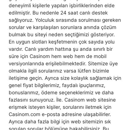
deneyimli kişilerle yapılan işbirliklerinden elde
edilmiştir. Bu nedenle 24 saat canlı destek
sağlıyoruz. Yolculuk sırasında sorulması gereken
sorular ve karşılaşılan sorunlara anında çözüm
bulmak bu siteyi neden seçtiğimizi gösteriyor.
En uygun slotları keşfetmenin çok sayıda yolu
vardır. Canlı yardım hattına şu anda sınırlı bir
süre için Casinom hem web hem de mobil
versiyonlarında erişilebilmektedir. Sitemize üye
olmakla ilgili sorularınız varsa lütfen bizimle
iletişime geçin. Ayrıca size kolaylık sağlamak için
genel fiyat bilgilerimiz, faydalı ipuçlarımız,
bonuslarımız, ödeme seçeneklerimiz ve daha
fazlasını sunuyoruz. İle. Casinom web sitesine
erişmek isteyen kişiler, sorularını iletmek için
Casinom.com e-posta adresine ulaşabilirler.
Ayrıca daha fazla bilgi için web sitemizin sık
sorulan sorular bölümüne bakabilirsiniz. Bu