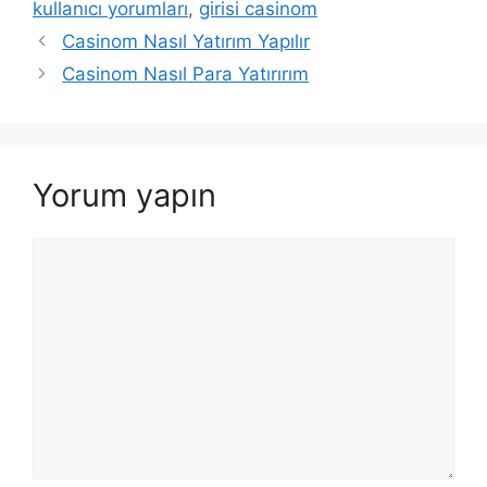
kullanıcı yorumları
,
girisi casinom
Casinom Nasıl Yatırım Yapılır
Casinom Nasıl Para Yatırırım
Yorum yapın
Yorum