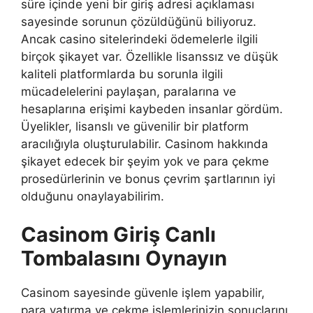
süre içinde yeni bir giriş adresi açıklaması
sayesinde sorunun çözüldüğünü biliyoruz.
Ancak casino sitelerindeki ödemelerle ilgili
birçok şikayet var. Özellikle lisanssız ve düşük
kaliteli platformlarda bu sorunla ilgili
mücadelelerini paylaşan, paralarına ve
hesaplarına erişimi kaybeden insanlar gördüm.
Üyelikler, lisanslı ve güvenilir bir platform
aracılığıyla oluşturulabilir. Casinom hakkında
şikayet edecek bir şeyim yok ve para çekme
prosedürlerinin ve bonus çevrim şartlarının iyi
olduğunu onaylayabilirim.
Casinom Giriş Canlı
Tombalasını Oynayın
Casinom sayesinde güvenle işlem yapabilir,
para yatırma ve çekme işlemlerinizin sonuçlarını