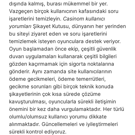
dışında kalmış, burası mükemmel bir yer.
Vazgeçen birçok kullanıcının kafasındaki soru
işaretlerini temizleyin.
Casinom kullanıcı
yorumları
Şikayet Kutusu, dünyanın her yerinden
bu siteyi ziyaret eden ve soru işaretlerini
temizlemek isteyen oyunculara destek veriyor.
Oyun başlamadan önce ekip, çeşitli güvenlik
duvarı uygulamaları kullanarak çeşitli bilgileri
gözden kaçırmamak için sigorta noktalarına
gönderir. Aynı zamanda site kullanıcılarının
ödeme gecikmeleri, ödeme temerrütleri,
gecikme sorunları gibi birçok teknik konuda
şikayetlerinin çok kısa sürede çözüme
kavuşturulması, oyuncularla sürekli iletişimin
önemini bir kez daha vurgulamaktadır. Her türlü
olumlu/olumsuz kullanıcı yorumu dikkate
alınmaktadır. Güncellemeleri ve iyileştirmeleri
sürekli kontrol ediyoruz.