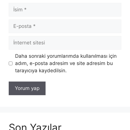
İsim
E-
posta
İnternet
sitesi
Daha sonraki yorumlarımda kullanılması için
adım, e-posta adresim ve site adresim bu
tarayıcıya kaydedilsin.
Son Yazılar