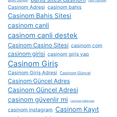
adresi casinom
canli casinom
Casinom Adresi
casinom bahis
Casinom Bahis Sitesi
casinom canli
casinom canli destek
Casinom Casino Sitesi
casinom com
casinom girisi
casinom giris yap
Casinom Giriş
Casinom Giriş Adresi
Casinom Güncel
Casinom Güncel Adres
Casinom Güncel Adresi
casinom güvenlir mi
casinom hakkında
Casinom Kayıt
casinom instagram