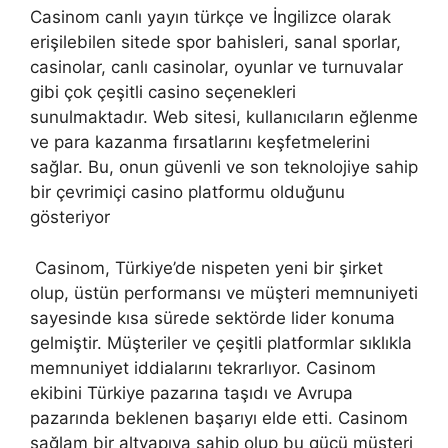
Casinom canlı yayın türkçe ve İngilizce olarak
erişilebilen sitede spor bahisleri, sanal sporlar,
casinolar, canlı casinolar, oyunlar ve turnuvalar
gibi çok çeşitli casino seçenekleri
sunulmaktadır. Web sitesi, kullanıcıların eğlenme
ve para kazanma fırsatlarını keşfetmelerini
sağlar. Bu, onun güvenli ve son teknolojiye sahip
bir çevrimiçi casino platformu olduğunu
gösteriyor
Casinom, Türkiye’de nispeten yeni bir şirket
olup, üstün performansı ve müşteri memnuniyeti
sayesinde kısa sürede sektörde lider konuma
gelmiştir. Müşteriler ve çeşitli platformlar sıklıkla
memnuniyet iddialarını tekrarlıyor. Casinom
ekibini Türkiye pazarına taşıdı ve Avrupa
pazarında beklenen başarıyı elde etti. Casinom
sağlam bir altyapıya sahip olup bu gücü müşteri