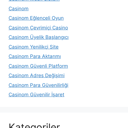
Casinom
Casinom Eğlenceli Oyun
Casinom Çevrimiçi Casino
Casinom Üyelik Başlangıcı
Casinom Yenilikçi Site
Casinom Para Aktarımı
Casinom Güvenli Platform
Casinom Adres Değişimi
Casinom Para Güvenilirliği
Casinom Güvenilir İşaret
Kategoriler