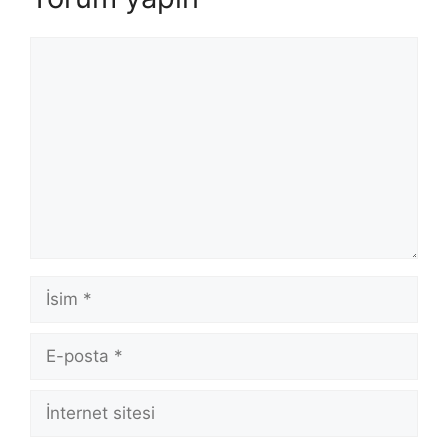
Yorum
İsim
E-
posta
İnternet
sitesi