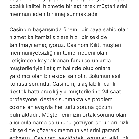
odaklı kaliteli hizmetle birleştirerek müşterilerini
memnun eden bir imaj sunmaktadır
Casinom başarısında önemli bir paya sahip olan
hizmet kalitemizi sizlere hızlı bir şekilde
tanıtmayı amaçlıyoruz. Casinom Kilit, müşteri
memnuniyetsizliğinin temel nedeni olan
iletişimden kaynaklanan farklı sorunlarda
müşterileriyle iletişim halinde olup onlara
yardımcı olan bir ekibe sahiptir. Bölümün asıl
konusu sorundu. Casinom, ulaşılabilir canlı
destek hattı aracılığıyla müşterilerine 24 saat
profesyonel destek sunmakta ve problem
çözme anlayışıyla her türlü soruna çözüm
bulmaktadır. Müşterilerimizin ortak sorunu olan
alıcı bulamama sorununu çözüyor, sorunları hızlı
bir şekilde çözerek memnuniyetlerini garanti
ediyoruz. Casinom, sektördeki sorunları etkili bir