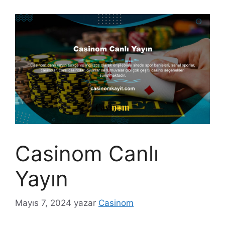
Casinom Canlı
Yayın
Mayıs 7, 2024
yazar
Casinom