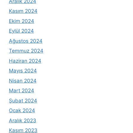
Aralık 2024
Kasım 2024
Ekim 2024
Eylül 2024
Ağustos 2024
Temmuz 2024
Haziran 2024
Mayıs 2024
Nisan 2024
Mart 2024
Şubat 2024
Ocak 2024
Aralık 2023
Kasım 2023