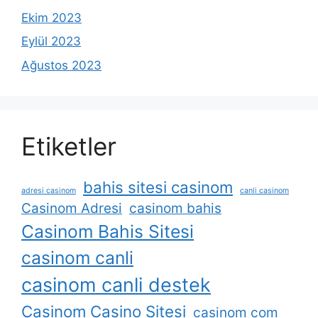
Ekim 2023
Eylül 2023
Ağustos 2023
Etiketler
bahis sitesi casinom
adresi casinom
canli casinom
Casinom Adresi
casinom bahis
Casinom Bahis Sitesi
casinom canli
casinom canli destek
Casinom Casino Sitesi
casinom com