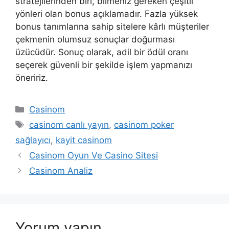
stratejilerinden biri, bilmeniz gereken çeşitli
yönleri olan bonus açıklamadır. Fazla yüksek
bonus tanımlarına sahip sitelere kârlı müşteriler
çekmenin olumsuz sonuçlar doğurması
üzücüdür. Sonuç olarak, adil bir ödül oranı
seçerek güvenli bir şekilde işlem yapmanızı
öneririz.
Kategoriler
Casinom
Etiketler
casinom canlı yayın
,
casinom poker
sağlayıcı
,
kayit casinom
Casinom Oyun Ve Casino Sitesi
Casinom Analiz
Yorum yapın