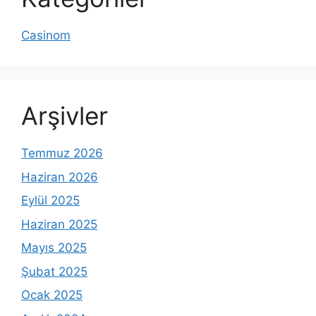
Casinom
Arşivler
Temmuz 2026
Haziran 2026
Eylül 2025
Haziran 2025
Mayıs 2025
Şubat 2025
Ocak 2025