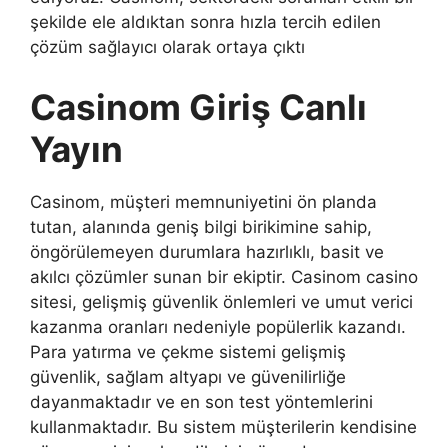
şekilde ele aldıktan sonra hızla tercih edilen
çözüm sağlayıcı olarak ortaya çıktı
Casinom Giriş Canlı
Yayın
Casinom, müşteri memnuniyetini ön planda
tutan, alanında geniş bilgi birikimine sahip,
öngörülemeyen durumlara hazırlıklı, basit ve
akılcı çözümler sunan bir ekiptir. Casinom casino
sitesi, gelişmiş güvenlik önlemleri ve umut verici
kazanma oranları nedeniyle popülerlik kazandı.
Para yatırma ve çekme sistemi gelişmiş
güvenlik, sağlam altyapı ve güvenilirliğe
dayanmaktadır ve en son test yöntemlerini
kullanmaktadır. Bu sistem müşterilerin kendisine