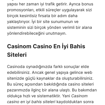
yapısı her zaman iyi trafik getirir. Ayrıca bonus
promosyonları, etkili süreçler uygulayarak sizi
birçok kesintisiz fırsata bir adım daha
yaklaştırıyor. İyi bir site sunumunun ve
sisteminin sizi birçok yönden verimli bir alana
yönlendirebileceğini unutmayın.
Casinom Casino En İyi Bahis
Siteleri
Casinoda oynadığınızda farklı sonuçlar elde
edebilirsiniz. Ancak genel yapıya gelince web
sitenizde güçlü kaynaklar da oluşturabilirsiniz.
Bu süreç açısından bakıldığında casino siteleri
pazarımızda ilginç bir alana ulaştı. Bu bakımdan
oldukça hızlı ve sistematiktir. Yani
Casinom
casino en i̇yi bahis siteleri
kaydolduktan sonra