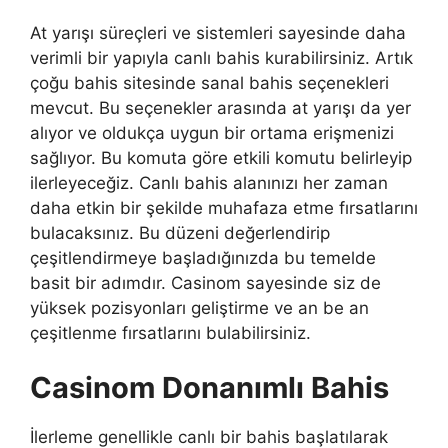
At yarışı süreçleri ve sistemleri sayesinde daha
verimli bir yapıyla canlı bahis kurabilirsiniz. Artık
çoğu bahis sitesinde sanal bahis seçenekleri
mevcut. Bu seçenekler arasında at yarışı da yer
alıyor ve oldukça uygun bir ortama erişmenizi
sağlıyor. Bu komuta göre etkili komutu belirleyip
ilerleyeceğiz. Canlı bahis alanınızı her zaman
daha etkin bir şekilde muhafaza etme fırsatlarını
bulacaksınız. Bu düzeni değerlendirip
çeşitlendirmeye başladığınızda bu temelde
basit bir adımdır. Casinom sayesinde siz de
yüksek pozisyonları geliştirme ve an be an
çeşitlenme fırsatlarını bulabilirsiniz.
Casinom Donanımlı Bahis
İlerleme genellikle canlı bir bahis başlatılarak