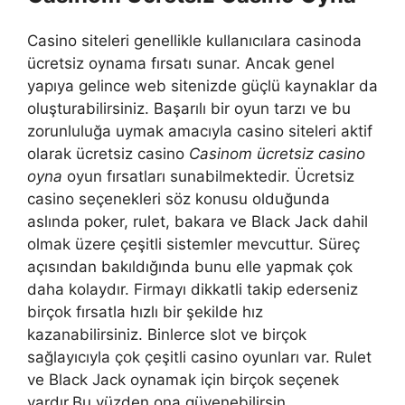
Casino siteleri genellikle kullanıcılara casinoda
ücretsiz oynama fırsatı sunar. Ancak genel
yapıya gelince web sitenizde güçlü kaynaklar da
oluşturabilirsiniz. Başarılı bir oyun tarzı ve bu
zorunluluğa uymak amacıyla casino siteleri aktif
olarak ücretsiz casino
Casinom ücretsiz casino
oyna
oyun fırsatları sunabilmektedir. Ücretsiz
casino seçenekleri söz konusu olduğunda
aslında poker, rulet, bakara ve Black Jack dahil
olmak üzere çeşitli sistemler mevcuttur. Süreç
açısından bakıldığında bunu elle yapmak çok
daha kolaydır. Firmayı dikkatli takip ederseniz
birçok fırsatla hızlı bir şekilde hız
kazanabilirsiniz. Binlerce slot ve birçok
sağlayıcıyla çok çeşitli casino oyunları var. Rulet
ve Black Jack oynamak için birçok seçenek
vardır.Bu yüzden ona güvenebilirsin.