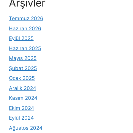
Arşivler
Temmuz 2026
Haziran 2026
Eylül 2025
Haziran 2025
Mayıs 2025
Şubat 2025
Ocak 2025
Aralık 2024
Kasım 2024
Ekim 2024
Eylül 2024
Ağustos 2024