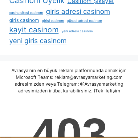
Casinom Üyelik
Casinom Şikayet
giris adresi casinom
casino sitesi casinom
giris casinom
girisi casinom
güncel adresi casinom
kayit casinom
yeni adresi casinom
yeni giris casinom
Avrasya'nın en büyük reklam platformunda olmak için
Microsoft Teams:
reklam@avrasyamarketing.com
adresimizden veya Telegram: @Avrasyamarketing
adresimizden irtibat kurabilirsiniz. (Tek iletişim
adreslerimiz teams / telegram ve mail adresimizdir.
Harici hiçbir iletişim adresimiz bulunmamaktadır.
Lütfen itibar etmeyiniz.) Türkiye yasalarına göre 7258
sayılı kanun uyarınca yasa dışı bahis oynamanın
cezaları mevcuttur. Şu an bulunduğunuz site hiç bir
şekilde illegal bahis oyunları oynatmıyor ve oynamaya