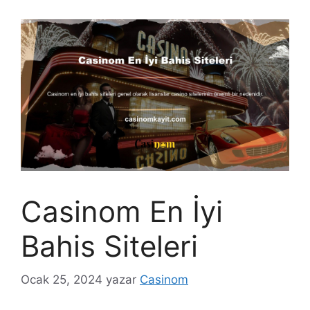
Casinom En İyi
Bahis Siteleri
Ocak 25, 2024
yazar
Casinom