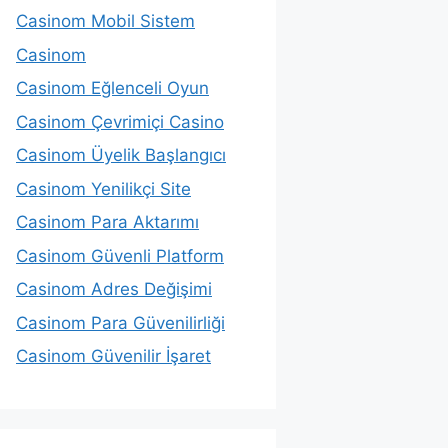
Casinom Mobil Sistem
Casinom
Casinom Eğlenceli Oyun
Casinom Çevrimiçi Casino
Casinom Üyelik Başlangıcı
Casinom Yenilikçi Site
Casinom Para Aktarımı
Casinom Güvenli Platform
Casinom Adres Değişimi
Casinom Para Güvenilirliği
Casinom Güvenilir İşaret