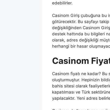
edebilirler.
Casinom Giriş çubuğuna bu i
götürecektir. Bu sayfayı taki
değişikliğinden Casinom Giriş
destek hattında bu bilgileri 
olarak, adres değişikliği müş
herhangi bir hasar oluşmayaca
Casinom Fiyat
Casinom fiyatı ne kadar? Bu s
oluşturmuştur. Hepinizin bild
bahis sitesi olarak faaliyetle
kapatılması ve Türk sektörün
yapılacaktır. Yeni adres bel