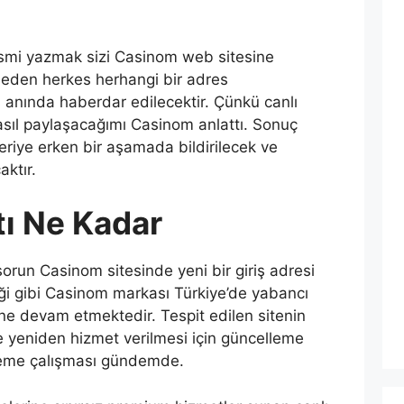
smi yazmak sizi Casinom web sitesine
p eden herkes herhangi bir adres
 anında haberdar edilecektir. Çünkü canlı
nasıl paylaşacağımı Casinom anlattı. Sonuç
teriye erken bir aşamada bildirilecek ve
ktır.
ı Ne Kadar
orun Casinom sitesinde yeni bir giriş adresi
iği gibi Casinom markası Türkiye’de yabancı
rine devam etmektedir. Tespit edilen sitenin
e yeniden hizmet verilmesi için güncelleme
irleme çalışması gündemde.