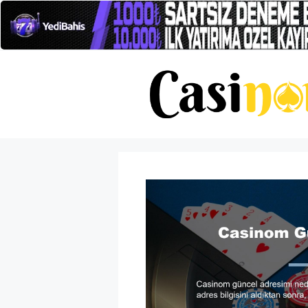
İçeriğe
atla