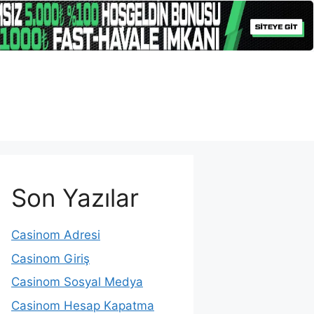
Son Yazılar
Casinom Adresi
Casinom Giriş
Casinom Sosyal Medya
Casinom Hesap Kapatma