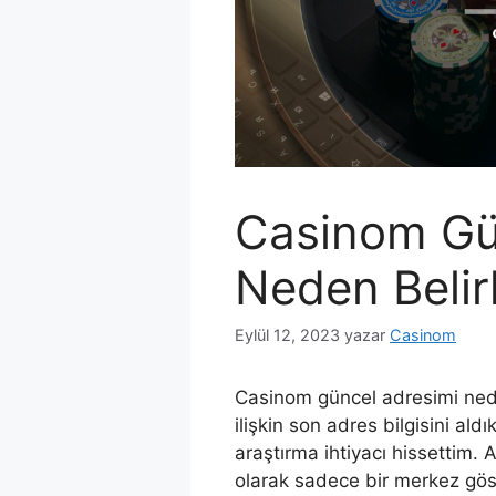
Casinom Gü
Neden Belir
Eylül 12, 2023
yazar
Casinom
Casinom güncel adresimi nede
ilişkin son adres bilgisini al
araştırma ihtiyacı hissettim.
olarak sadece bir merkez göste