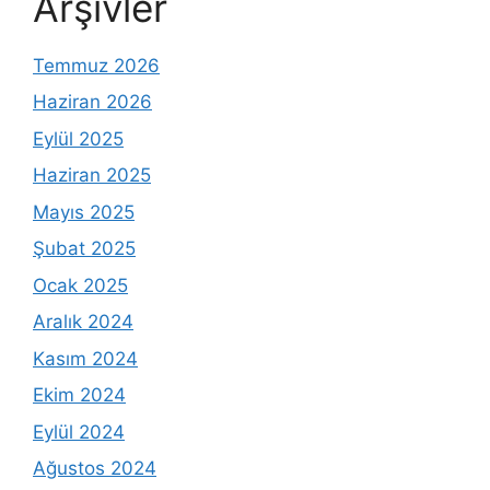
Arşivler
Temmuz 2026
Haziran 2026
Eylül 2025
Haziran 2025
Mayıs 2025
Şubat 2025
Ocak 2025
Aralık 2024
Kasım 2024
Ekim 2024
Eylül 2024
Ağustos 2024