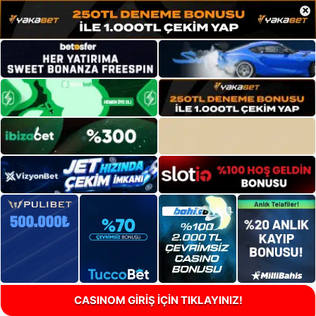
×
CASINOM GİRİŞ İÇİN TIKLAYINIZ!