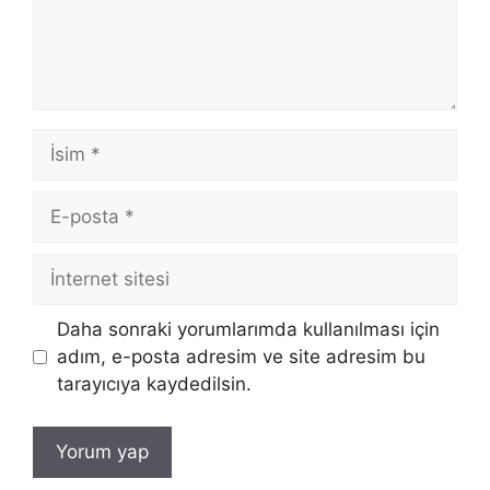
İsim
E-
posta
İnternet
sitesi
Daha sonraki yorumlarımda kullanılması için
adım, e-posta adresim ve site adresim bu
tarayıcıya kaydedilsin.