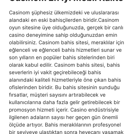
Casinom şüphesiz ülkemizdeki ve uluslararası
alandaki en eski bahisçilerden biridir.Casinom
oyun sitesine üye olduğunuzda, gerçek bir canlı
casino deneyimine sahip olduğunuzdan emin
olabilirsiniz. Casinom bahis sitesi, meraklılar için
eğlenceli ve eğlenceli bahis hizmetleri sunar ve
son yılların en popüler bahis sitelerinden biri
olarak kabul edilir. Casinom bahis sitesi, bahis
severlerin iyi vakit geçirebileceği bahis
alanındaki kaliteli hizmetleriyle öne çıkan bahis
ofislerinden biridir. Bu bahis sitesinin sunduğu
fırsatlar, müşteri sayısını artırabilecek ve
kullanıcılarına daha fazla gelir getirebilecek bir
promosyon hizmeti içerir. Casino endüstrisiyle
ilgilenen adaların sayısı her geçen gün önemli
ölçüde artıyor. Bahis meraklılarının profesyonel
bir seviyeye ulaştıktan sonra heyecanı yaşamak