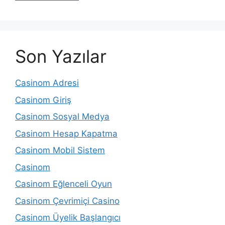
Son Yazılar
Casinom Adresi
Casinom Giriş
Casinom Sosyal Medya
Casinom Hesap Kapatma
Casinom Mobil Sistem
Casinom
Casinom Eğlenceli Oyun
Casinom Çevrimiçi Casino
Casinom Üyelik Başlangıcı