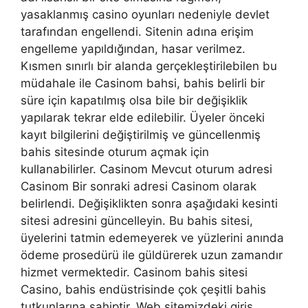
yasaklanmış casino oyunları nedeniyle devlet
tarafından engellendi. Sitenin adına erişim
engelleme yapıldığından, hasar verilmez.
Kısmen sınırlı bir alanda gerçekleştirilebilen bu
müdahale ile Casinom bahsi, bahis belirli bir
süre için kapatılmış olsa bile bir değişiklik
yapılarak tekrar elde edilebilir. Üyeler önceki
kayıt bilgilerini değiştirilmiş ve güncellenmiş
bahis sitesinde oturum açmak için
kullanabilirler. Casinom Mevcut oturum adresi
Casinom Bir sonraki adresi Casinom olarak
belirlendi. Değişiklikten sonra aşağıdaki kesinti
sitesi adresini güncelleyin. Bu bahis sitesi,
üyelerini tatmin edemeyerek ve yüzlerini anında
ödeme prosedürü ile güldürerek uzun zamandır
hizmet vermektedir. Casinom bahis sitesi
Casino, bahis endüstrisinde çok çeşitli bahis
tutkunlarına sahiptir. Web sitemizdeki giriş