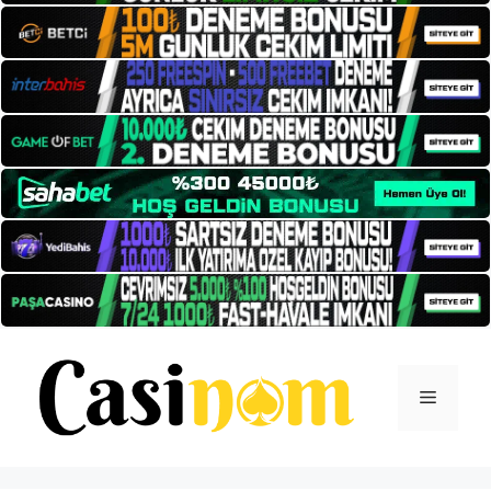
İçeriğe
atla
Menü