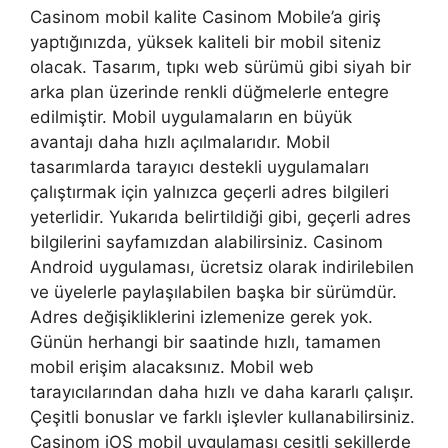
Casinom mobil kalite Casinom Mobile’a giriş
yaptığınızda, yüksek kaliteli bir mobil siteniz
olacak. Tasarım, tıpkı web sürümü gibi siyah bir
arka plan üzerinde renkli düğmelerle entegre
edilmiştir. Mobil uygulamaların en büyük
avantajı daha hızlı açılmalarıdır. Mobil
tasarımlarda tarayıcı destekli uygulamaları
çalıştırmak için yalnızca geçerli adres bilgileri
yeterlidir. Yukarıda belirtildiği gibi, geçerli adres
bilgilerini sayfamızdan alabilirsiniz. Casinom
Android uygulaması, ücretsiz olarak indirilebilen
ve üyelerle paylaşılabilen başka bir sürümdür.
Adres değişikliklerini izlemenize gerek yok.
Günün herhangi bir saatinde hızlı, tamamen
mobil erişim alacaksınız. Mobil web
tarayıcılarından daha hızlı ve daha kararlı çalışır.
Çeşitli bonuslar ve farklı işlevler kullanabilirsiniz.
Casinom iOS mobil uygulaması çeşitli şekillerde