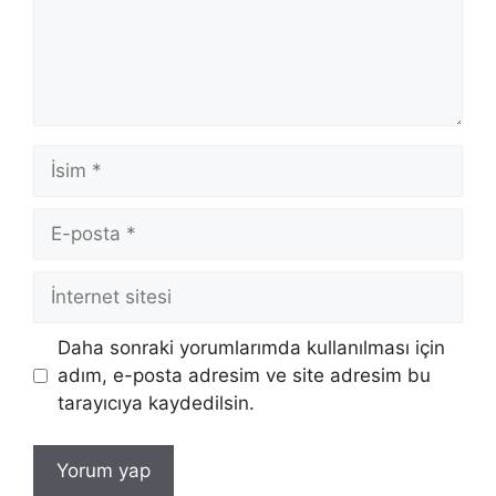
İsim
E-
posta
İnternet
sitesi
Daha sonraki yorumlarımda kullanılması için
adım, e-posta adresim ve site adresim bu
tarayıcıya kaydedilsin.