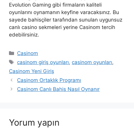
Evolution Gaming gibi firmaların kaliteli
oyunlarını oynamanın keyfine varacaksınız. Bu
sayede bahisçiler tarafından sunulan uygunsuz
canlı casino sekmeleri yerine Casinom tercih
edebilirsiniz.
Kategoriler
Casinom
Etiketler
casinom giriş oyunları
,
casinom oyunları
,
Casinom Yeni Giriş
Casinom Ortaklık Programı
Casinom Canlı Bahis Nasıl Oynanır
Yorum yapın