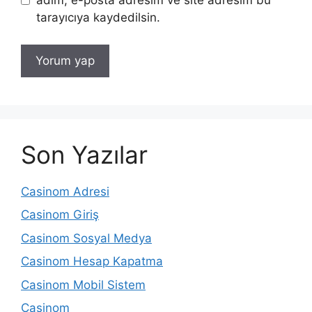
adım, e-posta adresim ve site adresim bu
tarayıcıya kaydedilsin.
Son Yazılar
Casinom Adresi
Casinom Giriş
Casinom Sosyal Medya
Casinom Hesap Kapatma
Casinom Mobil Sistem
Casinom