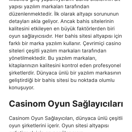
yapısı yazılım markaları tarafından
düzenlenmektedir. İlk olarak altyapı sorununun
detayları akla geliyor. Ancak bahis sitelerinin
kalitesini etkileyen en büyük faktörlerden biri
oyun sağlayıcısıdır. Her bahis sitesi altyapısı için
farklı bir marka yazılım kullanır. Çevrimiçi casino
siteleri çeşitli yazılım markaları tarafından
yönetilmektedir. Bu yazılım markaları,
kitaplarınızın kalitesini kontrol eden profesyonel
şirketlerdir. Dünyaca ünlü bir yazılım markasının
geliştirdiği bir bahis sitesi bu noktada olumlu
konuşuyor.
Casinom Oyun Sağlayıcıları
Casinom Oyun Sağlayıcıları, dünyaca ünlü çeşitli
oyun şirketlerini içerir. Oyun sitesi altyapısı