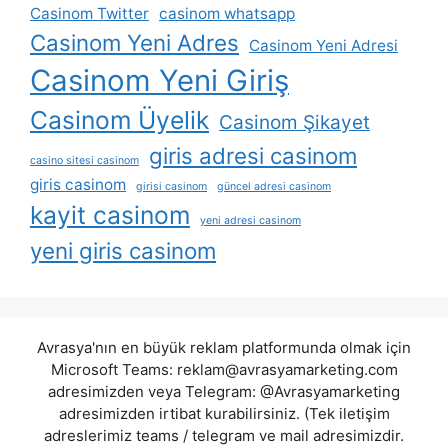
Casinom Twitter
casinom whatsapp
Casinom Yeni Adres
Casinom Yeni Adresi
Casinom Yeni Giriş
Casinom Üyelik
Casinom Şikayet
giris adresi casinom
casino sitesi casinom
giris casinom
girisi casinom
güncel adresi casinom
kayit casinom
yeni adresi casinom
yeni giris casinom
Avrasya'nın en büyük reklam platformunda olmak için
Microsoft Teams:
reklam@avrasyamarketing.com
adresimizden veya Telegram: @Avrasyamarketing
adresimizden irtibat kurabilirsiniz. (Tek iletişim
adreslerimiz teams / telegram ve mail adresimizdir.