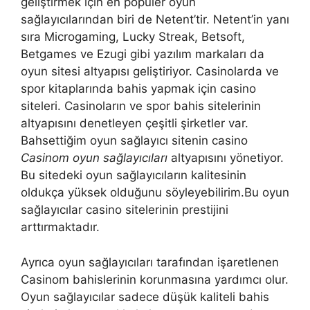
geliştirmek için en popüler oyun
sağlayıcılarından biri de Netent’tir. Netent’in yanı
sıra Microgaming, Lucky Streak, Betsoft,
Betgames ve Ezugi gibi yazılım markaları da
oyun sitesi altyapısı geliştiriyor. Casinolarda ve
spor kitaplarında bahis yapmak için casino
siteleri. Casinoların ve spor bahis sitelerinin
altyapısını denetleyen çeşitli şirketler var.
Bahsettiğim oyun sağlayıcı sitenin casino
Casinom oyun sağlayıcıları
altyapısını yönetiyor.
Bu sitedeki oyun sağlayıcıların kalitesinin
oldukça yüksek olduğunu söyleyebilirim.Bu oyun
sağlayıcılar casino sitelerinin prestijini
arttırmaktadır.
Ayrıca oyun sağlayıcıları tarafından işaretlenen
Casinom bahislerinin korunmasına yardımcı olur.
Oyun sağlayıcılar sadece düşük kaliteli bahis