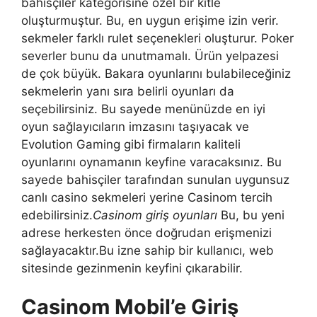
bahisçiler kategorisine özel bir kitle
oluşturmuştur. Bu, en uygun erişime izin verir.
sekmeler farklı rulet seçenekleri oluşturur. Poker
severler bunu da unutmamalı. Ürün yelpazesi
de çok büyük. Bakara oyunlarını bulabileceğiniz
sekmelerin yanı sıra belirli oyunları da
seçebilirsiniz. Bu sayede menünüzde en iyi
oyun sağlayıcıların imzasını taşıyacak ve
Evolution Gaming gibi firmaların kaliteli
oyunlarını oynamanın keyfine varacaksınız. Bu
sayede bahisçiler tarafından sunulan uygunsuz
canlı casino sekmeleri yerine Casinom tercih
edebilirsiniz.
Casinom giriş oyunları
Bu, bu yeni
adrese herkesten önce doğrudan erişmenizi
sağlayacaktır.Bu izne sahip bir kullanıcı, web
sitesinde gezinmenin keyfini çıkarabilir.
Casinom Mobil’e Giriş