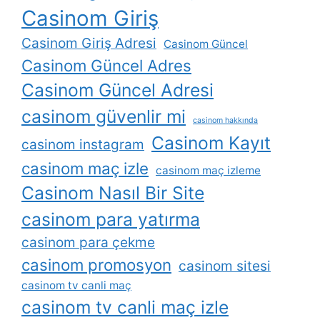
Casinom Giriş
Casinom Giriş Adresi
Casinom Güncel
Casinom Güncel Adres
Casinom Güncel Adresi
casinom güvenlir mi
casinom hakkında
Casinom Kayıt
casinom instagram
casinom maç izle
casinom maç izleme
Casinom Nasıl Bir Site
casinom para yatırma
casinom para çekme
casinom promosyon
casinom sitesi
casinom tv canli maç
casinom tv canli maç izle