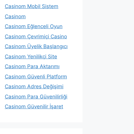
Casinom Mobil Sistem
Casinom
Casinom Eğlenceli Oyun
Casinom Çevrimiçi Casino
Casinom Üyelik Başlangıcı
Casinom Yenilikçi Site
Casinom Para Aktarımı
Casinom Güvenli Platform
Casinom Adres Değişimi
Casinom Para Güvenilirliği
Casinom Güvenilir İşaret