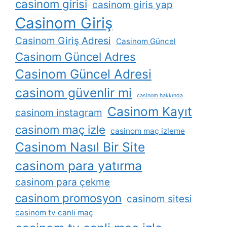
casinom girisi
casinom giris yap
Casinom Giriş
Casinom Giriş Adresi
Casinom Güncel
Casinom Güncel Adres
Casinom Güncel Adresi
casinom güvenlir mi
casinom hakkında
Casinom Kayıt
casinom instagram
casinom maç izle
casinom maç izleme
Casinom Nasıl Bir Site
casinom para yatırma
casinom para çekme
casinom promosyon
casinom sitesi
casinom tv canli maç