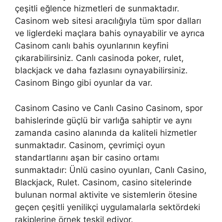
çeşitli eğlence hizmetleri de sunmaktadır.
Casinom web sitesi aracılığıyla tüm spor dalları
ve liglerdeki maçlara bahis oynayabilir ve ayrıca
Casinom canlı bahis oyunlarının keyfini
çıkarabilirsiniz. Canlı casinoda poker, rulet,
blackjack ve daha fazlasını oynayabilirsiniz.
Casinom Bingo gibi oyunlar da var.
Casinom Casino ve Canlı Casino Casinom, spor
bahislerinde güçlü bir varlığa sahiptir ve aynı
zamanda casino alanında da kaliteli hizmetler
sunmaktadır. Casinom, çevrimiçi oyun
standartlarını aşan bir casino ortamı
sunmaktadır: Ünlü casino oyunları, Canlı Casino,
Blackjack, Rulet. Casinom, casino sitelerinde
bulunan normal aktivite ve sistemlerin ötesine
geçen çeşitli yenilikçi uygulamalarla sektördeki
rakiplerine örnek teşkil ediyor.