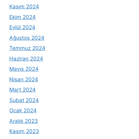
Kasım 2024
Ekim 2024
Eylül 2024
Ağustos 2024
Temmuz 2024
Haziran 2024
Mayıs 2024
Nisan 2024
Mart 2024
Şubat 2024
Ocak 2024
Aralık 2023
Kasım 2023