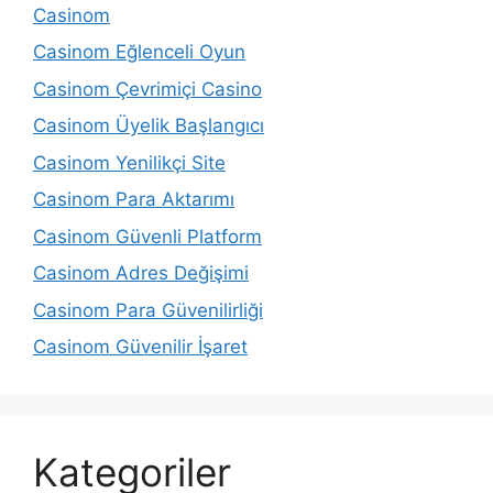
Casinom
Casinom Eğlenceli Oyun
Casinom Çevrimiçi Casino
Casinom Üyelik Başlangıcı
Casinom Yenilikçi Site
Casinom Para Aktarımı
Casinom Güvenli Platform
Casinom Adres Değişimi
Casinom Para Güvenilirliği
Casinom Güvenilir İşaret
Kategoriler