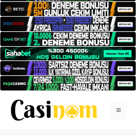
İçeriğe
atla
Menü