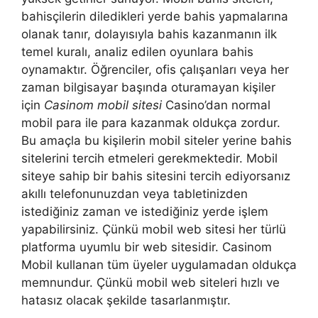
bahisçilerin diledikleri yerde bahis yapmalarına
olanak tanır, dolayısıyla bahis kazanmanın ilk
temel kuralı, analiz edilen oyunlara bahis
oynamaktır. Öğrenciler, ofis çalışanları veya her
zaman bilgisayar başında oturamayan kişiler
için
Casinom mobil sitesi
Casino’dan normal
mobil para ile para kazanmak oldukça zordur.
Bu amaçla bu kişilerin mobil siteler yerine bahis
sitelerini tercih etmeleri gerekmektedir. Mobil
siteye sahip bir bahis sitesini tercih ediyorsanız
akıllı telefonunuzdan veya tabletinizden
istediğiniz zaman ve istediğiniz yerde işlem
yapabilirsiniz. Çünkü mobil web sitesi her türlü
platforma uyumlu bir web sitesidir. Casinom
Mobil kullanan tüm üyeler uygulamadan oldukça
memnundur. Çünkü mobil web siteleri hızlı ve
hatasız olacak şekilde tasarlanmıştır.