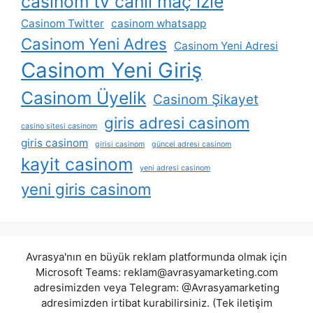
casinom tv canli maç izle
Casinom Twitter
casinom whatsapp
Casinom Yeni Adres
Casinom Yeni Adresi
Casinom Yeni Giriş
Casinom Üyelik
Casinom Şikayet
giris adresi casinom
casino sitesi casinom
giris casinom
girisi casinom
güncel adresi casinom
kayit casinom
yeni adresi casinom
yeni giris casinom
Avrasya'nın en büyük reklam platformunda olmak için
Microsoft Teams:
reklam@avrasyamarketing.com
adresimizden veya Telegram: @Avrasyamarketing
adresimizden irtibat kurabilirsiniz. (Tek iletişim