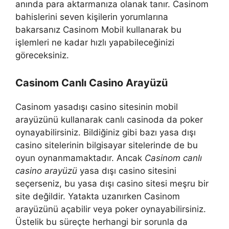
anında para aktarmanıza olanak tanır. Casinom
bahislerini seven kişilerin yorumlarına
bakarsanız Casinom Mobil kullanarak bu
işlemleri ne kadar hızlı yapabileceğinizi
göreceksiniz.
Casinom Canlı Casino Arayüzü
Casinom yasadışı casino sitesinin mobil
arayüzünü kullanarak canlı casinoda da poker
oynayabilirsiniz. Bildiğiniz gibi bazı yasa dışı
casino sitelerinin bilgisayar sitelerinde de bu
oyun oynanmamaktadır. Ancak
Casinom canlı
casino arayüzü
yasa dışı casino sitesini
seçerseniz, bu yasa dışı casino sitesi meşru bir
site değildir. Yatakta uzanırken Casinom
arayüzünü açabilir veya poker oynayabilirsiniz.
Üstelik bu süreçte herhangi bir sorunla da