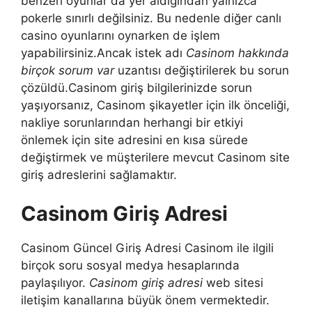
benzeri oyunlar da yer aldığından yalnızca
pokerle sınırlı değilsiniz. Bu nedenle diğer canlı
casino oyunlarını oynarken de işlem
yapabilirsiniz.Ancak istek adı
Casinom hakkında
birçok sorum var
uzantısı değiştirilerek bu sorun
çözüldü.Casinom giriş bilgilerinizde sorun
yaşıyorsanız, Casinom şikayetler için ilk önceliği,
nakliye sorunlarından herhangi bir etkiyi
önlemek için site adresini en kısa sürede
değiştirmek ve müşterilere mevcut Casinom site
giriş adreslerini sağlamaktır.
Casinom Giriş Adresi
Casinom Güncel Giriş Adresi Casinom ile ilgili
birçok soru sosyal medya hesaplarında
paylaşılıyor.
Casinom giriş adresi
web sitesi
iletişim kanallarına büyük önem vermektedir.