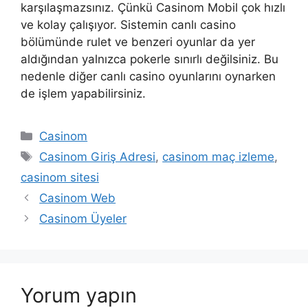
karşılaşmazsınız. Çünkü Casinom Mobil çok hızlı
ve kolay çalışıyor. Sistemin canlı casino
bölümünde rulet ve benzeri oyunlar da yer
aldığından yalnızca pokerle sınırlı değilsiniz. Bu
nedenle diğer canlı casino oyunlarını oynarken
de işlem yapabilirsiniz.
Kategoriler
Casinom
Etiketler
Casinom Giriş Adresi
,
casinom maç izleme
,
casinom sitesi
Casinom Web
Casinom Üyeler
Yorum yapın