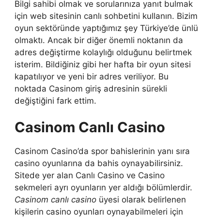
Bilgi sahibi olmak ve sorularınıza yanıt bulmak
için web sitesinin canlı sohbetini kullanın. Bizim
oyun sektöründe yaptığımız şey Türkiye’de ünlü
olmaktı. Ancak bir diğer önemli noktanın da
adres değiştirme kolaylığı olduğunu belirtmek
isterim. Bildiğiniz gibi her hafta bir oyun sitesi
kapatılıyor ve yeni bir adres veriliyor. Bu
noktada Casinom giriş adresinin sürekli
değiştiğini fark ettim.
Casinom Canlı Casino
Casinom Casino’da spor bahislerinin yanı sıra
casino oyunlarına da bahis oynayabilirsiniz.
Sitede yer alan Canlı Casino ve Casino
sekmeleri ayrı oyunların yer aldığı bölümlerdir.
Casinom canlı casino
üyesi olarak belirlenen
kişilerin casino oyunları oynayabilmeleri için