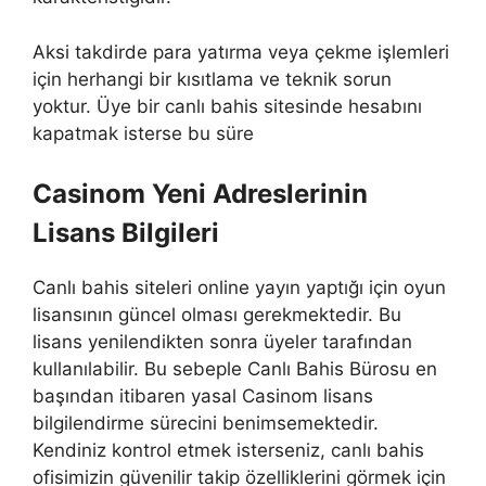
Aksi takdirde para yatırma veya çekme işlemleri
için herhangi bir kısıtlama ve teknik sorun
yoktur. Üye bir canlı bahis sitesinde hesabını
kapatmak isterse bu süre
Casinom Yeni Adreslerinin
Lisans Bilgileri
Canlı bahis siteleri online yayın yaptığı için oyun
lisansının güncel olması gerekmektedir. Bu
lisans yenilendikten sonra üyeler tarafından
kullanılabilir. Bu sebeple Canlı Bahis Bürosu en
başından itibaren yasal Casinom lisans
bilgilendirme sürecini benimsemektedir.
Kendiniz kontrol etmek isterseniz, canlı bahis
ofisimizin güvenilir takip özelliklerini görmek için