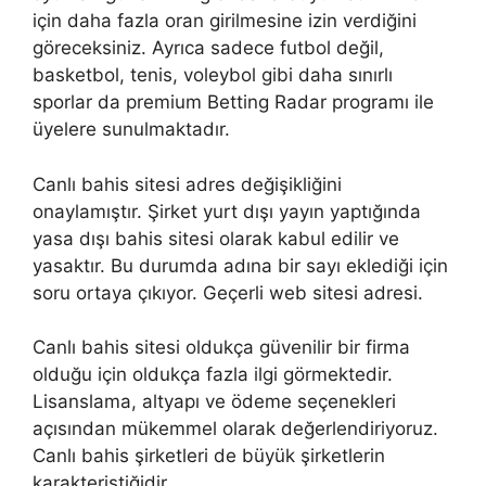
için daha fazla oran girilmesine izin verdiğini
göreceksiniz. Ayrıca sadece futbol değil,
basketbol, tenis, voleybol gibi daha sınırlı
sporlar da premium Betting Radar programı ile
üyelere sunulmaktadır.
Canlı bahis sitesi adres değişikliğini
onaylamıştır. Şirket yurt dışı yayın yaptığında
yasa dışı bahis sitesi olarak kabul edilir ve
yasaktır. Bu durumda adına bir sayı eklediği için
soru ortaya çıkıyor. Geçerli web sitesi adresi.
Canlı bahis sitesi oldukça güvenilir bir firma
olduğu için oldukça fazla ilgi görmektedir.
Lisanslama, altyapı ve ödeme seçenekleri
açısından mükemmel olarak değerlendiriyoruz.
Canlı bahis şirketleri de büyük şirketlerin
karakteristiğidir.