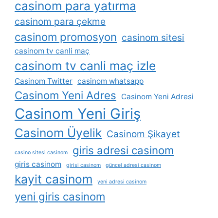
casinom para yatırma
casinom para çekme
casinom promosyon
casinom sitesi
casinom tv canli maç
casinom tv canli maç izle
Casinom Twitter
casinom whatsapp
Casinom Yeni Adres
Casinom Yeni Adresi
Casinom Yeni Giriş
Casinom Üyelik
Casinom Şikayet
giris adresi casinom
casino sitesi casinom
giris casinom
girisi casinom
güncel adresi casinom
kayit casinom
yeni adresi casinom
yeni giris casinom