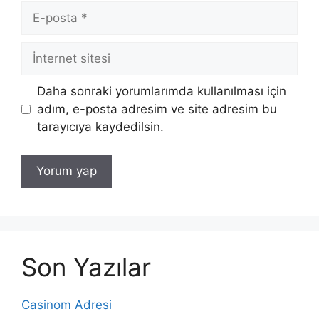
E-
posta
İnternet
sitesi
Daha sonraki yorumlarımda kullanılması için
adım, e-posta adresim ve site adresim bu
tarayıcıya kaydedilsin.
Son Yazılar
Casinom Adresi