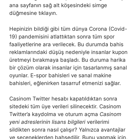
ana sayfanın sağ alt köşesindeki simge
düğmesine tıklayın.
Hepinizin bildiği gibi tüm dünya Corona (Covid-
19) pandemisini atlattıktan sonra tüm spor
faaliyetlerine ara verilecek. Bu durumda bahis
reklamlarındaki düşüş nedeniyle insanlar kupon
üretmeyi bırakmaya başladı. Bu duruma harika
bir çözüm olarak insanlar için tasarlanmış sanal
oyunlar. E-spor bahisleri ve sanal makine
bahisleri, eğlenirken tasarruf etmenizi sağlar.
Casinom Twitter hesabı kapatıldıktan sonra
sitedeki tüm üye verileri silinecektir. Casinom
Twitter’a kaydolma ve oturum açma
Casinom
yeni adreslerinin lisans bilgileri
verilerimi
sildikten sonra nasıl çalışır? Yalnızca avantajlar
ve seçeneklerden bahsedilir. Bunu yapmak için,