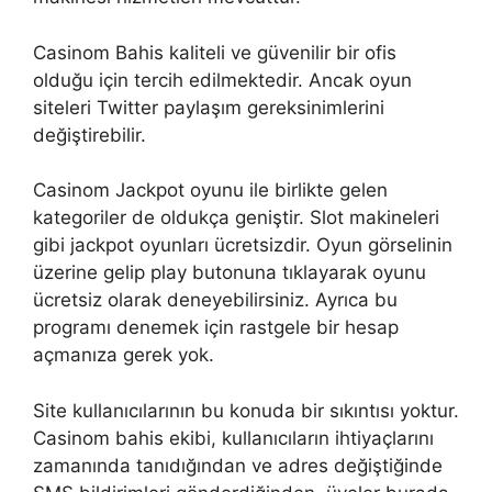
Casinom Bahis kaliteli ve güvenilir bir ofis
olduğu için tercih edilmektedir. Ancak oyun
siteleri Twitter paylaşım gereksinimlerini
değiştirebilir.
Casinom Jackpot oyunu ile birlikte gelen
kategoriler de oldukça geniştir. Slot makineleri
gibi jackpot oyunları ücretsizdir. Oyun görselinin
üzerine gelip play butonuna tıklayarak oyunu
ücretsiz olarak deneyebilirsiniz. Ayrıca bu
programı denemek için rastgele bir hesap
açmanıza gerek yok.
Site kullanıcılarının bu konuda bir sıkıntısı yoktur.
Casinom bahis ekibi, kullanıcıların ihtiyaçlarını
zamanında tanıdığından ve adres değiştiğinde