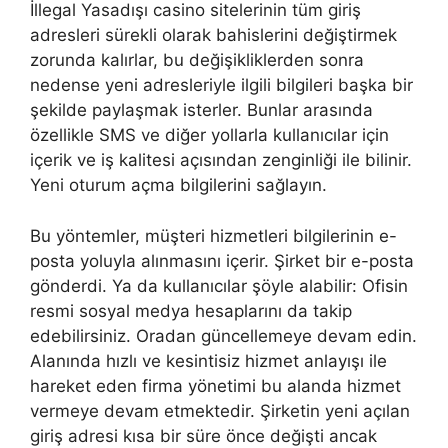
İllegal Yasadışı casino sitelerinin tüm giriş
adresleri sürekli olarak bahislerini değiştirmek
zorunda kalırlar, bu değişikliklerden sonra
nedense yeni adresleriyle ilgili bilgileri başka bir
şekilde paylaşmak isterler. Bunlar arasında
özellikle SMS ve diğer yollarla kullanıcılar için
içerik ve iş kalitesi açısından zenginliği ile bilinir.
Yeni oturum açma bilgilerini sağlayın.
Bu yöntemler, müşteri hizmetleri bilgilerinin e-
posta yoluyla alınmasını içerir. Şirket bir e-posta
gönderdi. Ya da kullanıcılar şöyle alabilir: Ofisin
resmi sosyal medya hesaplarını da takip
edebilirsiniz. Oradan güncellemeye devam edin.
Alanında hızlı ve kesintisiz hizmet anlayışı ile
hareket eden firma yönetimi bu alanda hizmet
vermeye devam etmektedir. Şirketin yeni açılan
giriş adresi kısa bir süre önce değişti ancak