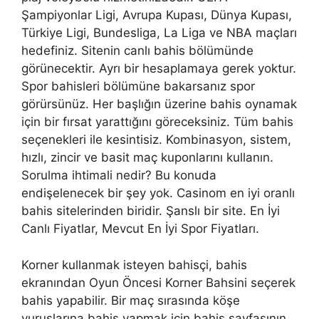
Şampiyonlar Ligi, Avrupa Kupası, Dünya Kupası,
Türkiye Ligi, Bundesliga, La Liga ve NBA maçları
hedefiniz. Sitenin canlı bahis bölümünde
görünecektir. Ayrı bir hesaplamaya gerek yoktur.
Spor bahisleri bölümüne bakarsanız spor
görürsünüz. Her başlığın üzerine bahis oynamak
için bir fırsat yarattığını göreceksiniz. Tüm bahis
seçenekleri ile kesintisiz. Kombinasyon, sistem,
hızlı, zincir ve basit maç kuponlarını kullanın.
Sorulma ihtimali nedir? Bu konuda
endişelenecek bir şey yok. Casinom en iyi oranlı
bahis sitelerinden biridir. Şanslı bir site. En İyi
Canlı Fiyatlar, Mevcut En İyi Spor Fiyatları.
Korner kullanmak isteyen bahisçi, bahis
ekranından Oyun Öncesi Korner Bahsini seçerek
bahis yapabilir. Bir maç sırasında köşe
vuruşlarına bahis yapmak için bahis sayfasının