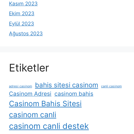
Kasım 2023
Ekim 2023
Eylül 2023
Ağustos 2023
Etiketler
bahis sitesi casinom
adresi casinom
canli casinom
Casinom Adresi
casinom bahis
Casinom Bahis Sitesi
casinom canli
casinom canli destek