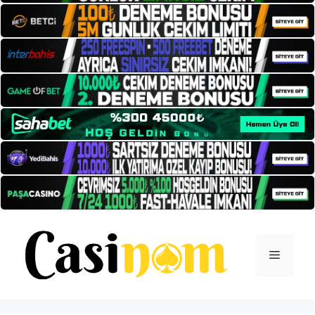
İçeriğe
atla
Menü