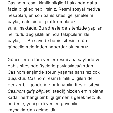
Casinom resmi kimlik bilgileri hakkında daha
fazla bilgi edinebilirsiniz. Resmi sosyal medya
hesapları, en son bahis sitesi gelişmelerini
paylaşmak için bir platform olarak
sunulmaktadır. Bu adreslerde sitenizde yapılan
her türlü değişiklik anında takipçilerinizle
paylaşılır. Bu sayede bahis sitesinin tüm
güncellemelerinden haberdar olursunuz.
Güncellenen tüm veriler resmi ana sayfada ve
bahis sitesinde üyelerle paylaşılacağından
Casinom erişimde sorun yaşama şansınız çok
düşüktür. Casinom resmi kimlik bilgileri de
benzer bir gönderide bulunabilir. Resmi siteyi
Casinom giriş bilgileri
istediğinizden emin olana
kadar herhangi bir bilgi girmeniz gerekmez. Bu
nedenle, yeni girdi verileri güvenilir
kaynaklardan gelmelidir.