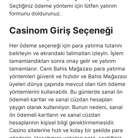
Seçtiğiniz ödeme yöntemi için lütfen yatırım
formunu doldurunuz.
Casinom Giriş Seçeneği
Her ödeme seçeneği için para yatırma tutarını
belirleyin ve ekrandaki talimatları izleyin. İşlem
tamamlandıktan sonra onay gelir ve yatırım
tamamlanır. Canlı Bahis Mağazası para yatırma
yöntemleri güvenli ve hızlıdır ve Bahis Mağazası
üyeleri dünya çapında mevcut olan tüm ödeme
yöntemlerini kullanabilir. Bu günlerde sanal ön
ödemeli kartlar ve sanal cüzdan hesapları
yaygın olarak kullanılıyor. Bunun nedeni, sanal
ön ödemeli kartların ve sanal cüzdan
hesaplarının kişisel bilgi gerektirmemesidir.
Casino sitelerine hızlı ve kolay bir şekilde para