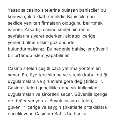
Yasadışı casino sitelerine bulaşan bahisçiler bu
konuya çok dikkat etmelidir. Bahisçileri bu
şekilde yanıltan firmaların olduğunu belirtmek
isterim. Yasadışı casino sitelerinin resmi
sayfalarını ziyaret ederken, aldatıcı içeriğe
yönlendirilme riskini göz önünde
bulundurmalısınız. Bu nedenle bahisçiler güvenli
bir ortamda işlem yapabilirler.
Casino siteleri çeşitli para yatırma yöntemleri
sunar. Bu, üye tercihlerine ve sitenin kabul ettiği
uygulamalara ve şirketlere göre değiştirilebilir.
Casino siteleri genellikle daha sık kullanılan
uygulamaları ve şirketleri seçer. Güvenilir içeriğe
de değer veriyoruz. Büyük casino siteleri,
güvenilir içeriğe ve saygın şirketlerle ortaklıklara
öncelik verir. Casinom Bahis bu harika