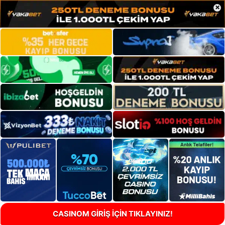
×
CASINOM GİRİŞ İÇİN TIKLAYINIZ!