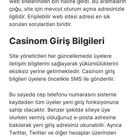
web sitelerinden biri haline geldi. Bu aramaların
çoğu, site için mevcut oturum açma adresinizle
ilgilidir. Erişilebilir web sitesi adresi en sık
sorulan sorulardan biridir.
Casinom Giriş Bilgileri
Site yöneticileri her güncellemede üyelere
iletişim bilgilerini sağlayarak yükümlülüklerini
eksiksiz yerine getirmektedir. Casinom giriş
bilgileri üyelere öncelikle SMS ile gönderilir.
Bu sayede cep telefonu numarasını sisteme
kaydeden tüm üyeler yeni giriş fonksiyonuna
sahip olacaktır. Benzer şekilde siteye üye
olurken vermiş olduğunuz e-posta adresine
bakılarak yeni giriş adresiniz okunabilir. Ayrıca
Twitter, Twitter ve diğer hesaplar üzerinden