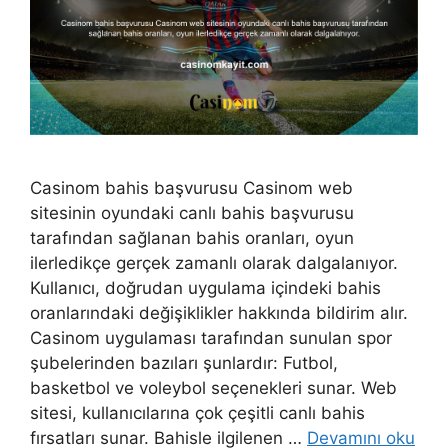
Casinom bahis başvurusu Casinom web
sitesinin oyundaki canlı bahis başvurusu
tarafından sağlanan bahis oranları, oyun
ilerledikçe gerçek zamanlı olarak dalgalanıyor.
Kullanıcı, doğrudan uygulama içindeki bahis
oranlarındaki değişiklikler hakkında bildirim alır.
Casinom uygulaması tarafından sunulan spor
şubelerinden bazıları şunlardır: Futbol, ​​
basketbol ve voleybol seçenekleri sunar. Web
sitesi, kullanıcılarına çok çeşitli canlı bahis
fırsatları sunar. Bahisle ilgilenen …
Devamını oku