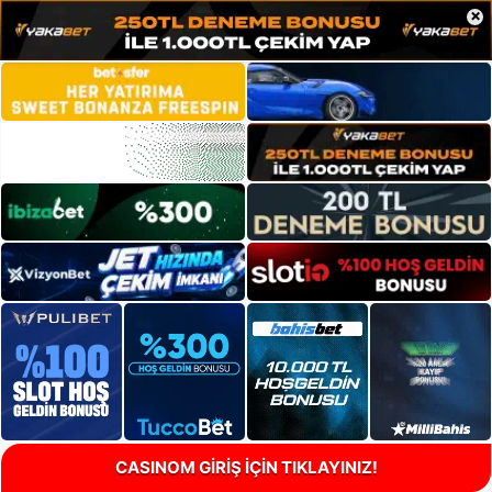
×
CASINOM GİRİŞ İÇİN TIKLAYINIZ!