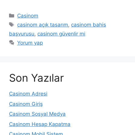
Kategoriler
Casinom
Etiketler
casinom açık tasarım
,
casinom bahis
başvurusu
,
casinom güvenlir mi
Yorum yap
Son Yazılar
Casinom Adresi
Casinom Giriş
Casinom Sosyal Medya
Casinom Hesap Kapatma
Casinom Mobil Sistem