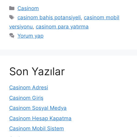
Kategoriler
Casinom
Etiketler
casinom bahis potansiyeli
,
casinom mobil
versiyonu
,
casinom para yatırma
Yorum yap
Son Yazılar
Casinom Adresi
Casinom Giriş
Casinom Sosyal Medya
Casinom Hesap Kapatma
Casinom Mobil Sistem