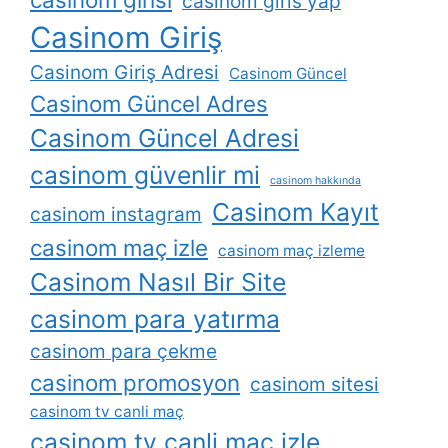
casinom giris yap
Casinom Giriş
Casinom Giriş Adresi
Casinom Güncel
Casinom Güncel Adres
Casinom Güncel Adresi
casinom güvenlir mi
casinom hakkında
Casinom Kayıt
casinom instagram
casinom maç izle
casinom maç izleme
Casinom Nasıl Bir Site
casinom para yatırma
casinom para çekme
casinom promosyon
casinom sitesi
casinom tv canli maç
casinom tv canli maç izle