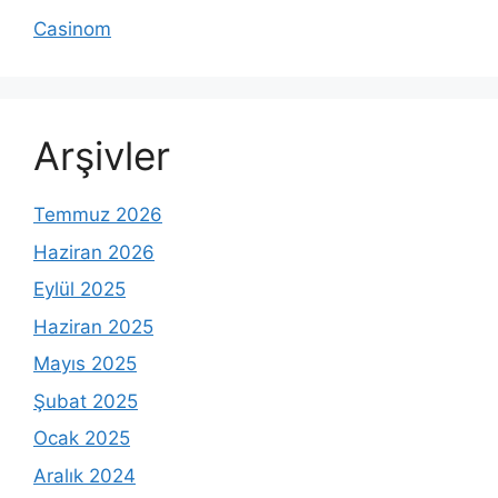
Casinom
Arşivler
Temmuz 2026
Haziran 2026
Eylül 2025
Haziran 2025
Mayıs 2025
Şubat 2025
Ocak 2025
Aralık 2024