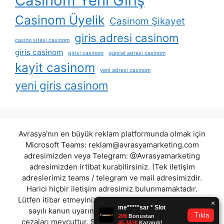
Casinom Yeni Giriş
Casinom Üyelik
Casinom Şikayet
giris adresi casinom
casino sitesi casinom
giris casinom
girisi casinom
güncel adresi casinom
kayit casinom
yeni adresi casinom
yeni giris casinom
Avrasya'nın en büyük reklam platformunda olmak için
Microsoft Teams:
reklam@avrasyamarketing.com
adresimizden veya Telegram: @Avrasyamarketing
adresimizden irtibat kurabilirsiniz. (Tek iletişim
adreslerimiz teams / telegram ve mail adresimizdir.
Harici hiçbir iletişim adresimiz bulunmamaktadır.
Lütfen itibar etmeyiniz.) Türkiye yasalarına göre 7258
sayılı kanun uyarınca yasa dışı bahis oynamanın
cezaları mevcuttur. Şu an bulunduğunuz site hiç bir