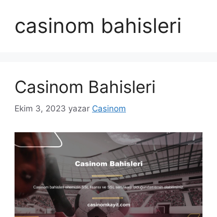
casinom bahisleri
Casinom Bahisleri
Ekim 3, 2023
yazar
Casinom