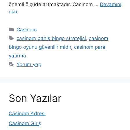
önemli ölçüde artmaktadır. Casinom …
Devamını
oku
Kategoriler
Casinom
Etiketler
casinom bahis bingo stratejisi
,
casinom
bingo oyunu güvenilir midir
,
casinom para
yatırma
Yorum yap
Son Yazılar
Casinom Adresi
Casinom Giriş