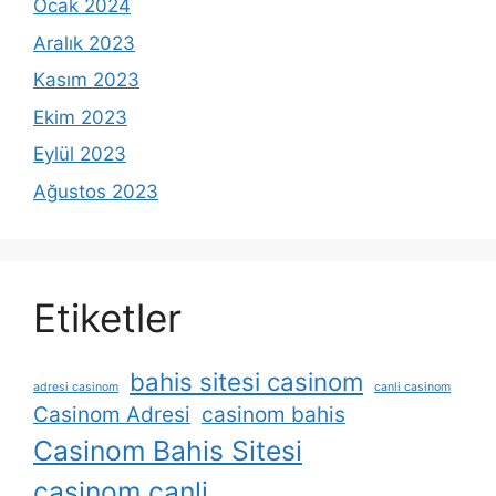
Ocak 2024
Aralık 2023
Kasım 2023
Ekim 2023
Eylül 2023
Ağustos 2023
Etiketler
bahis sitesi casinom
adresi casinom
canli casinom
Casinom Adresi
casinom bahis
Casinom Bahis Sitesi
casinom canli