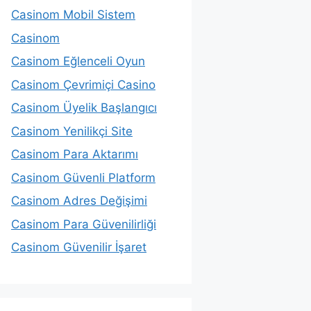
Casinom Mobil Sistem
Casinom
Casinom Eğlenceli Oyun
Casinom Çevrimiçi Casino
Casinom Üyelik Başlangıcı
Casinom Yenilikçi Site
Casinom Para Aktarımı
Casinom Güvenli Platform
Casinom Adres Değişimi
Casinom Para Güvenilirliği
Casinom Güvenilir İşaret