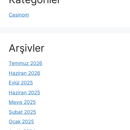
Casinom
Arşivler
Temmuz 2026
Haziran 2026
Eylül 2025
Haziran 2025
Mayıs 2025
Şubat 2025
Ocak 2025