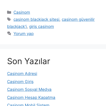
Kategoriler
Casinom
Etiketler
casinom blackjack sitesi
,
casinom güvenilir
blackjack'i
,
giris casinom
Yorum yap
Son Yazılar
Casinom Adresi
Casinom Giriş
Casinom Sosyal Medya
Casinom Hesap Kapatma
Casinom Mobil Sistem