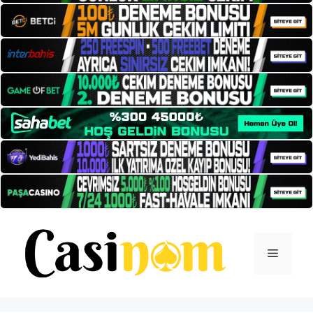
İçeriğe
atla
Menü