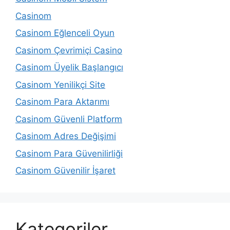
Casinom
Casinom Eğlenceli Oyun
Casinom Çevrimiçi Casino
Casinom Üyelik Başlangıcı
Casinom Yenilikçi Site
Casinom Para Aktarımı
Casinom Güvenli Platform
Casinom Adres Değişimi
Casinom Para Güvenilirliği
Casinom Güvenilir İşaret
Kategoriler