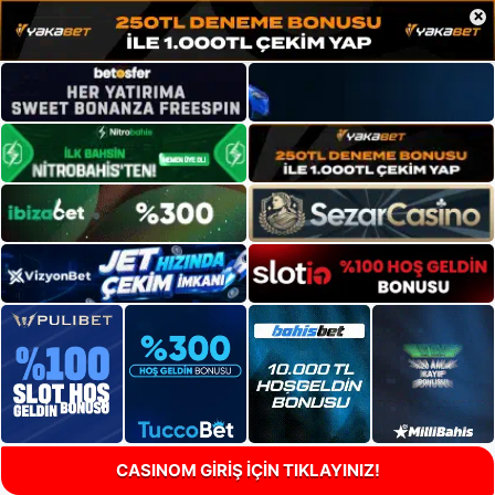
×
CASINOM GİRİŞ İÇİN TIKLAYINIZ!