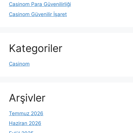
Casinom Para Güvenilirliği
Casinom Güvenilir İşaret
Kategoriler
Casinom
Arşivler
Temmuz 2026
Haziran 2026