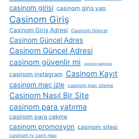
casinom girisi
casinom giris yap
Casinom Giriş
Casinom Giriş Adresi
Casinom Güncel
Casinom Güncel Adres
Casinom Güncel Adresi
casinom güvenlir mi
casinom hakkında
Casinom Kayıt
casinom instagram
casinom maç izle
casinom maç izleme
Casinom Nasıl Bir Site
casinom para yatırma
casinom para çekme
casinom promosyon
casinom sitesi
casinom tv canli maç