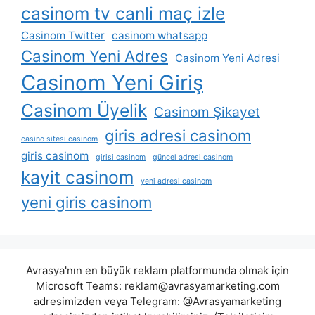
casinom tv canli maç izle
Casinom Twitter
casinom whatsapp
Casinom Yeni Adres
Casinom Yeni Adresi
Casinom Yeni Giriş
Casinom Üyelik
Casinom Şikayet
giris adresi casinom
casino sitesi casinom
giris casinom
girisi casinom
güncel adresi casinom
kayit casinom
yeni adresi casinom
yeni giris casinom
Avrasya'nın en büyük reklam platformunda olmak için
Microsoft Teams:
reklam@avrasyamarketing.com
adresimizden veya Telegram: @Avrasyamarketing