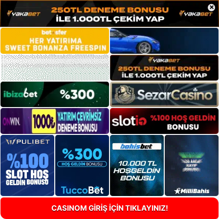
×
CASINOM GİRİŞ İÇİN TIKLAYINIZ!