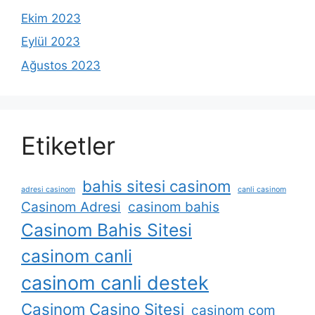
Ekim 2023
Eylül 2023
Ağustos 2023
Etiketler
bahis sitesi casinom
adresi casinom
canli casinom
Casinom Adresi
casinom bahis
Casinom Bahis Sitesi
casinom canli
casinom canli destek
Casinom Casino Sitesi
casinom com