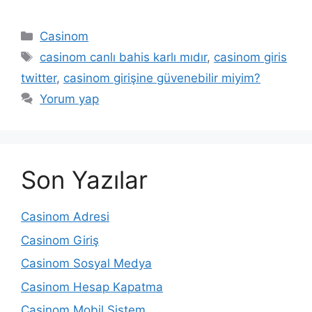
Kategoriler
Casinom
Etiketler
casinom canlı bahis karlı mıdır
,
casinom giris
twitter
,
casinom girişine güvenebilir miyim?
Yorum yap
Son Yazılar
Casinom Adresi
Casinom Giriş
Casinom Sosyal Medya
Casinom Hesap Kapatma
Casinom Mobil Sistem