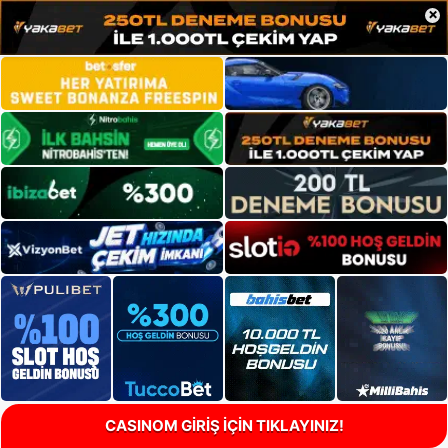
×
CASINOM GİRİŞ İÇİN TIKLAYINIZ!