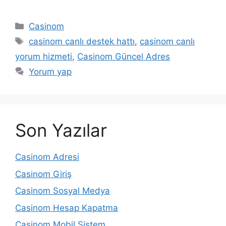
Kategoriler
Casinom
Etiketler
casinom canlı destek hattı
,
casinom canlı
yorum hizmeti
,
Casinom Güncel Adres
Yorum yap
Son Yazılar
Casinom Adresi
Casinom Giriş
Casinom Sosyal Medya
Casinom Hesap Kapatma
Casinom Mobil Sistem