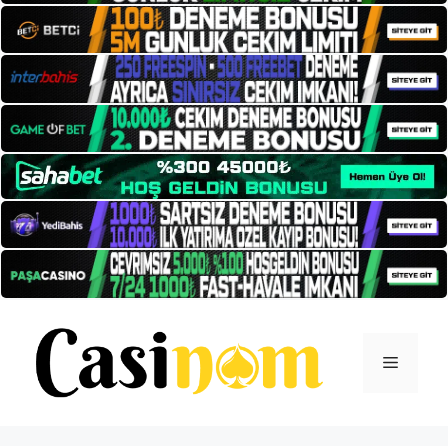
İçeriğe
atla
Menü