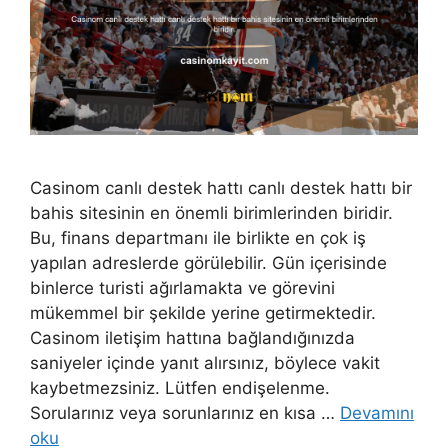
Casinom canlı destek hattı canlı destek hattı bir
bahis sitesinin en önemli birimlerinden biridir.
Bu, finans departmanı ile birlikte en çok iş
yapılan adreslerde görülebilir. Gün içerisinde
binlerce turisti ağırlamakta ve görevini
mükemmel bir şekilde yerine getirmektedir.
Casinom iletişim hattına bağlandığınızda
saniyeler içinde yanıt alırsınız, böylece vakit
kaybetmezsiniz. Lütfen endişelenme.
Sorularınız veya sorunlarınız en kısa …
Devamını
oku