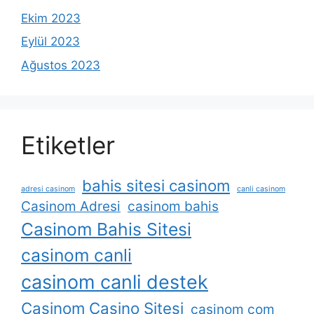
Ekim 2023
Eylül 2023
Ağustos 2023
Etiketler
bahis sitesi casinom
adresi casinom
canli casinom
Casinom Adresi
casinom bahis
Casinom Bahis Sitesi
casinom canli
casinom canli destek
Casinom Casino Sitesi
casinom com