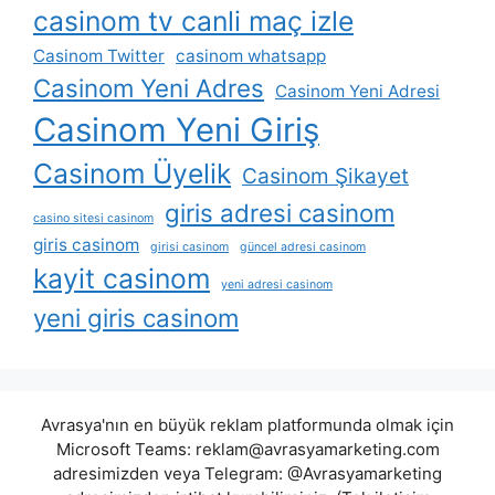
casinom tv canli maç izle
Casinom Twitter
casinom whatsapp
Casinom Yeni Adres
Casinom Yeni Adresi
Casinom Yeni Giriş
Casinom Üyelik
Casinom Şikayet
giris adresi casinom
casino sitesi casinom
giris casinom
girisi casinom
güncel adresi casinom
kayit casinom
yeni adresi casinom
yeni giris casinom
Avrasya'nın en büyük reklam platformunda olmak için
Microsoft Teams:
reklam@avrasyamarketing.com
adresimizden veya Telegram: @Avrasyamarketing