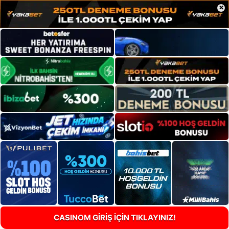
×
CASINOM GİRİŞ İÇİN TIKLAYINIZ!