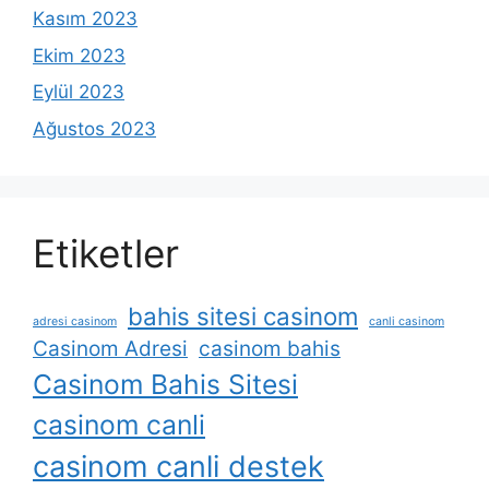
Kasım 2023
Ekim 2023
Eylül 2023
Ağustos 2023
Etiketler
bahis sitesi casinom
adresi casinom
canli casinom
Casinom Adresi
casinom bahis
Casinom Bahis Sitesi
casinom canli
casinom canli destek