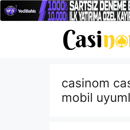
İçeriğe
atla
casinom cas
mobil uyum