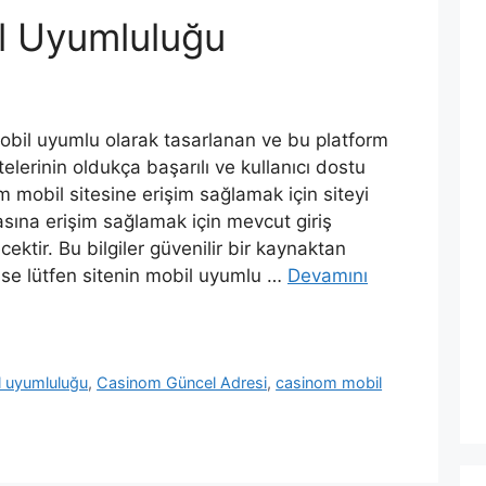
l Uyumluluğu
bil uyumlu olarak tasarlanan ve bu platform
itelerinin oldukça başarılı ve kullanıcı dostu
m mobil sitesine erişim sağlamak için siteyi
ına erişim sağlamak için mevcut giriş
ektir. Bu bilgiler güvenilir bir kaynaktan
şse lütfen sitenin mobil uyumlu …
Devamını
l uyumluluğu
,
Casinom Güncel Adresi
,
casinom mobil