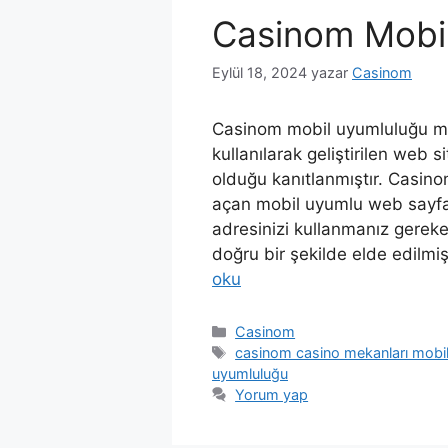
Casinom Mobi
Eylül 18, 2024
yazar
Casinom
Casinom mobil uyumluluğu mo
kullanılarak geliştirilen web s
olduğu kanıtlanmıştır. Casino
açan mobil uyumlu web sayfas
adresinizi kullanmanız gerekec
doğru bir şekilde elde edilmi
oku
Kategoriler
Casinom
Etiketler
casinom casino mekanları mobi
uyumluluğu
Yorum yap