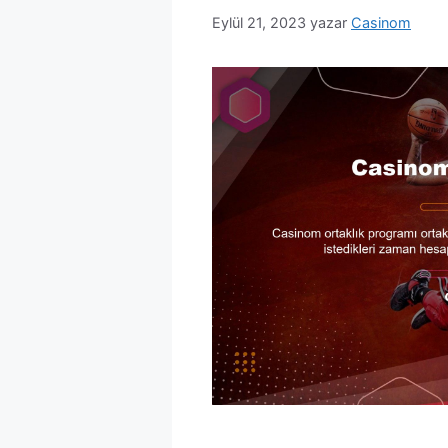
Eylül 21, 2023
yazar
Casinom