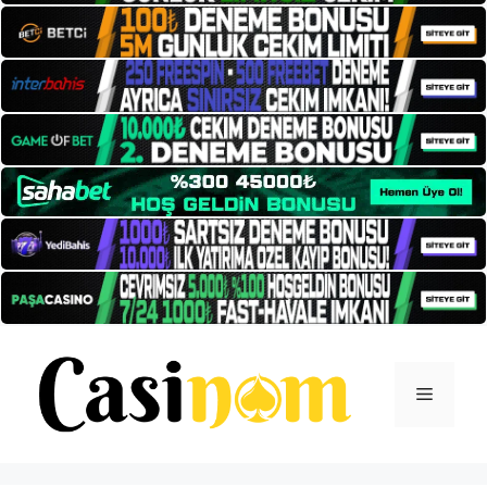
İçeriğe
atla
Menü