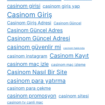
casinom girisi
casinom giris yap
Casinom Giriş
Casinom Giriş Adresi
Casinom Güncel
Casinom Güncel Adres
Casinom Güncel Adresi
casinom güvenlir mi
casinom hakkında
Casinom Kayıt
casinom instagram
casinom maç izle
casinom maç izleme
Casinom Nasıl Bir Site
casinom para yatırma
casinom para çekme
casinom promosyon
casinom sitesi
casinom tv canli maç