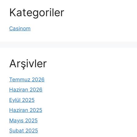
Kategoriler
Casinom
Arşivler
Temmuz 2026
Haziran 2026
Eylül 2025
Haziran 2025
Mayıs 2025
Şubat 2025