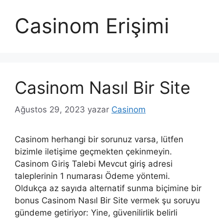
Casinom Erişimi
Casinom Nasıl Bir Site
Ağustos 29, 2023
yazar
Casinom
Casinom herhangi bir sorunuz varsa, lütfen
bizimle iletişime geçmekten çekinmeyin.
Casinom Giriş Talebi Mevcut giriş adresi
taleplerinin 1 numarası Ödeme yöntemi.
Oldukça az sayıda alternatif sunma biçimine bir
bonus Casinom Nasıl Bir Site vermek şu soruyu
gündeme getiriyor: Yine, güvenilirlik belirli