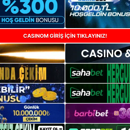
CASINOM GİRİŞ İÇİN TIKLAYINIZ!