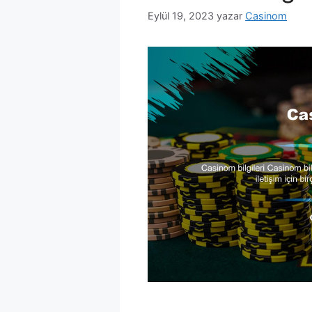
Eylül 19, 2023
yazar
Casinom