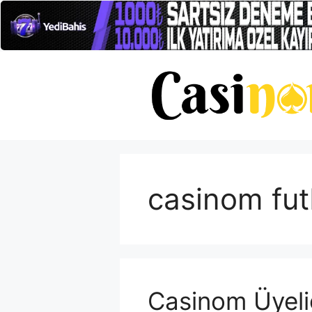
İçeriğe
atla
casinom futb
Casinom Üyeli