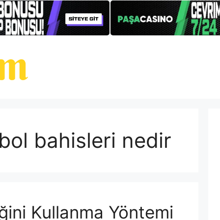
ol bahisleri nedir
ğini Kullanma Yöntemi