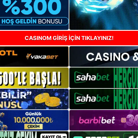
CASINOM GİRİŞ İÇİN TIKLAYINIZ!