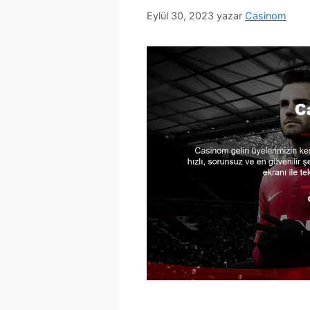
Eylül 30, 2023
yazar
Casinom