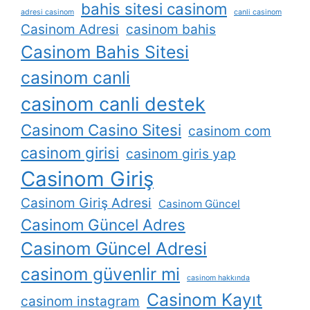
bahis sitesi casinom
adresi casinom
canli casinom
Casinom Adresi
casinom bahis
Casinom Bahis Sitesi
casinom canli
casinom canli destek
Casinom Casino Sitesi
casinom com
casinom girisi
casinom giris yap
Casinom Giriş
Casinom Giriş Adresi
Casinom Güncel
Casinom Güncel Adres
Casinom Güncel Adresi
casinom güvenlir mi
casinom hakkında
Casinom Kayıt
casinom instagram