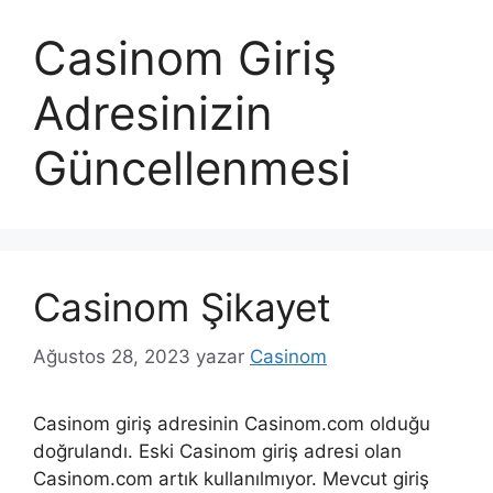
Casinom Giriş
Adresinizin
Güncellenmesi
Casinom Şikayet
Ağustos 28, 2023
yazar
Casinom
Casinom giriş adresinin Casinom.com olduğu
doğrulandı. Eski Casinom giriş adresi olan
Casinom.com artık kullanılmıyor. Mevcut giriş