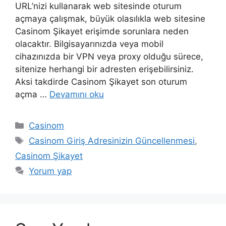
URL’nizi kullanarak web sitesinde oturum
açmaya çalışmak, büyük olasılıkla web sitesine
Casinom Şikayet erişimde sorunlara neden
olacaktır. Bilgisayarınızda veya mobil
cihazınızda bir VPN veya proxy olduğu sürece,
sitenize herhangi bir adresten erişebilirsiniz.
Aksi takdirde Casinom Şikayet son oturum
açma …
Devamını oku
Kategoriler
Casinom
Etiketler
Casinom Giriş Adresinizin Güncellenmesi
,
Casinom Şikayet
Yorum yap