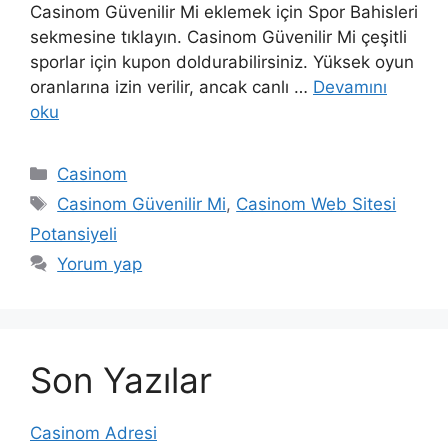
Casinom Güvenilir Mi eklemek için Spor Bahisleri
sekmesine tıklayın. Casinom Güvenilir Mi çeşitli
sporlar için kupon doldurabilirsiniz. Yüksek oyun
oranlarına izin verilir, ancak canlı …
Devamını
oku
Kategoriler
Casinom
Etiketler
Casinom Güvenilir Mi
,
Casinom Web Sitesi
Potansiyeli
Yorum yap
Son Yazılar
Casinom Adresi