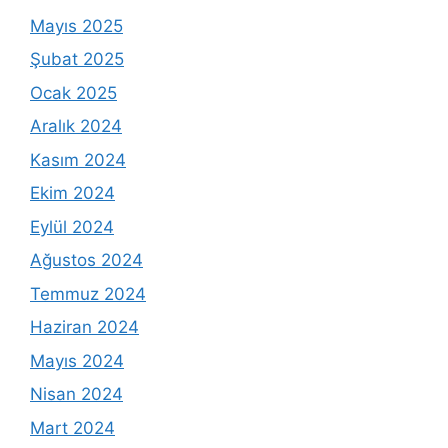
Mayıs 2025
Şubat 2025
Ocak 2025
Aralık 2024
Kasım 2024
Ekim 2024
Eylül 2024
Ağustos 2024
Temmuz 2024
Haziran 2024
Mayıs 2024
Nisan 2024
Mart 2024