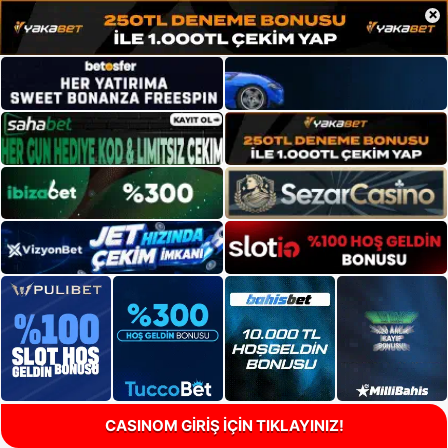
×
CASINOM GİRİŞ İÇİN TIKLAYINIZ!