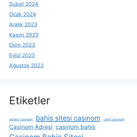
Şubat 2024
Ocak 2024
Aralık 2023
Kasım 2023
Ekim 2023
Eylül 2023
Ağustos 2023
Etiketler
bahis sitesi casinom
adresi casinom
canli casinom
Casinom Adresi
casinom bahis