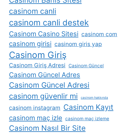
Casinom Bahis Sitesi
casinom canli
casinom canli destek
Casinom Casino Sitesi
casinom com
casinom girisi
casinom giris yap
Casinom Giriş
Casinom Giriş Adresi
Casinom Güncel
Casinom Güncel Adres
Casinom Güncel Adresi
casinom güvenlir mi
casinom hakkında
Casinom Kayıt
casinom instagram
casinom maç izle
casinom maç izleme
Casinom Nasıl Bir Site