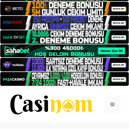
İçeriğe
atla
Menü