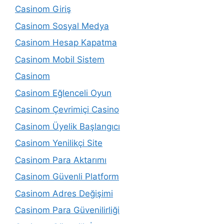
Casinom Giriş
Casinom Sosyal Medya
Casinom Hesap Kapatma
Casinom Mobil Sistem
Casinom
Casinom Eğlenceli Oyun
Casinom Çevrimiçi Casino
Casinom Üyelik Başlangıcı
Casinom Yenilikçi Site
Casinom Para Aktarımı
Casinom Güvenli Platform
Casinom Adres Değişimi
Casinom Para Güvenilirliği