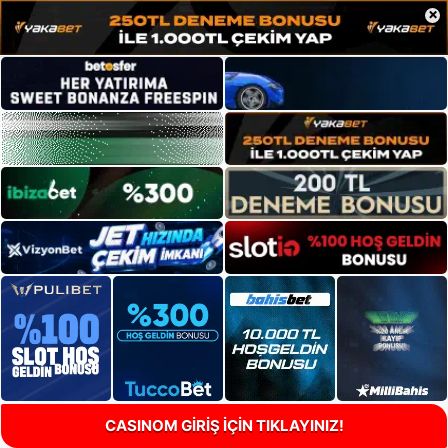
×
CASINOM GİRİŞ İÇİN TIKLAYINIZ!