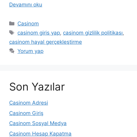
Devamını oku
Kategoriler
Casinom
Etiketler
casinom giris yap
,
casinom gizlilik politikası
,
casinom hayal gerçekleştirme
Yorum yap
Son Yazılar
Casinom Adresi
Casinom Giriş
Casinom Sosyal Medya
Casinom Hesap Kapatma