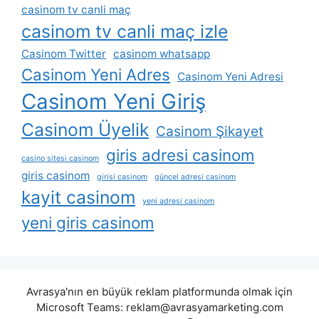
casinom tv canli maç
casinom tv canli maç izle
Casinom Twitter
casinom whatsapp
Casinom Yeni Adres
Casinom Yeni Adresi
Casinom Yeni Giriş
Casinom Üyelik
Casinom Şikayet
giris adresi casinom
casino sitesi casinom
giris casinom
girisi casinom
güncel adresi casinom
kayit casinom
yeni adresi casinom
yeni giris casinom
Avrasya'nın en büyük reklam platformunda olmak için
Microsoft Teams:
reklam@avrasyamarketing.com