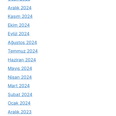
Aralık 2024
Kasım 2024
Ekim 2024
Eylül 2024
Ağustos 2024
Temmuz 2024
Haziran 2024
Mayıs 2024
Nisan 2024
Mart 2024
Şubat 2024
Ocak 2024
Aralık 2023