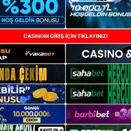
CASINOM GİRİŞ İÇİN TIKLAYINIZ!