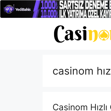
İçeriğe
atla
casinom hız
Casinom Hızlı