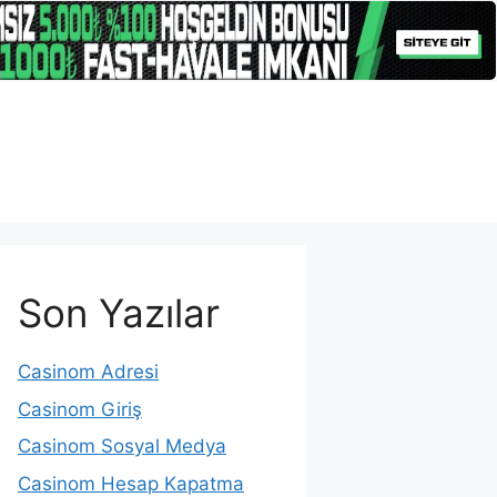
Son Yazılar
Casinom Adresi
Casinom Giriş
Casinom Sosyal Medya
Casinom Hesap Kapatma