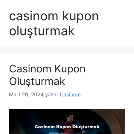
casinom kupon
oluşturmak
Casinom Kupon
Oluşturmak
Mart 29, 2024
yazar
Casinom