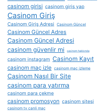
casinom girisi
casinom giris yap
Casinom Giriş
Casinom Giriş Adresi
Casinom Güncel
Casinom Güncel Adres
Casinom Güncel Adresi
casinom güvenlir mi
casinom hakkında
Casinom Kayıt
casinom instagram
casinom maç izle
casinom maç izleme
Casinom Nasıl Bir Site
casinom para yatırma
casinom para çekme
casinom promosyon
casinom sitesi
casinom tv canli maç