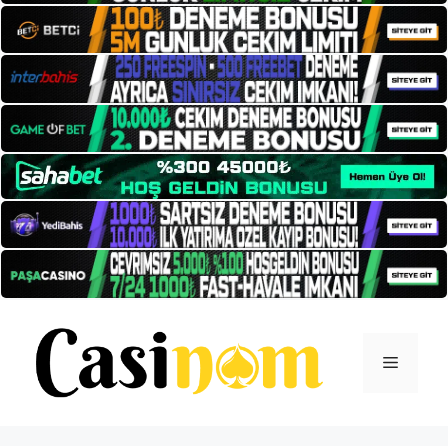
İçeriğe
atla
Menü