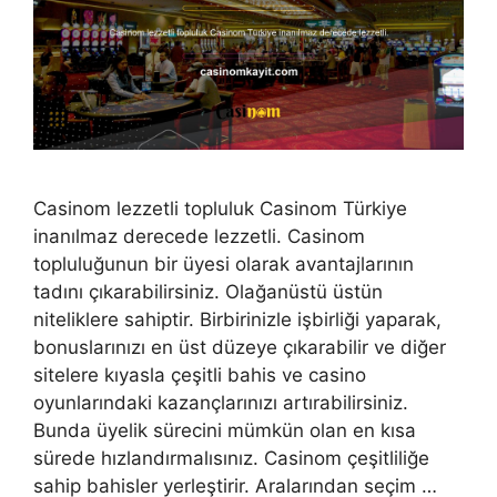
Casinom lezzetli topluluk Casinom Türkiye
inanılmaz derecede lezzetli. Casinom
topluluğunun bir üyesi olarak avantajlarının
tadını çıkarabilirsiniz. Olağanüstü üstün
niteliklere sahiptir. Birbirinizle işbirliği yaparak,
bonuslarınızı en üst düzeye çıkarabilir ve diğer
sitelere kıyasla çeşitli bahis ve casino
oyunlarındaki kazançlarınızı artırabilirsiniz.
Bunda üyelik sürecini mümkün olan en kısa
sürede hızlandırmalısınız. Casinom çeşitliliğe
sahip bahisler yerleştirir. Aralarından seçim …