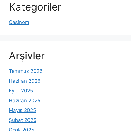
Kategoriler
Casinom
Arşivler
Temmuz 2026
Haziran 2026
Eylül 2025
Haziran 2025
Mayıs 2025
Şubat 2025
Ocak 2025