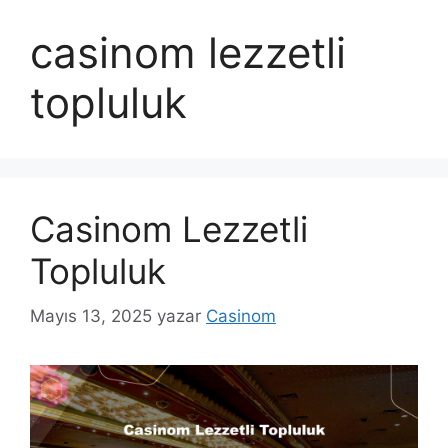
casinom lezzetli
topluluk
Casinom Lezzetli
Topluluk
Mayıs 13, 2025
yazar
Casinom