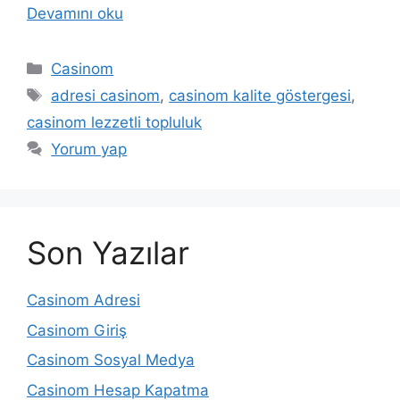
Devamını oku
Kategoriler
Casinom
Etiketler
adresi casinom
,
casinom kalite göstergesi
,
casinom lezzetli topluluk
Yorum yap
Son Yazılar
Casinom Adresi
Casinom Giriş
Casinom Sosyal Medya
Casinom Hesap Kapatma