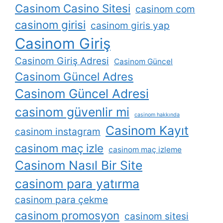
Casinom Casino Sitesi
casinom com
casinom girisi
casinom giris yap
Casinom Giriş
Casinom Giriş Adresi
Casinom Güncel
Casinom Güncel Adres
Casinom Güncel Adresi
casinom güvenlir mi
casinom hakkında
Casinom Kayıt
casinom instagram
casinom maç izle
casinom maç izleme
Casinom Nasıl Bir Site
casinom para yatırma
casinom para çekme
casinom promosyon
casinom sitesi