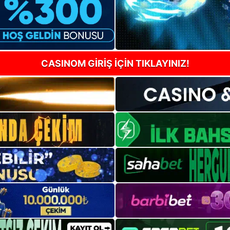
CASINOM GİRİŞ İÇİN TIKLAYINIZ!