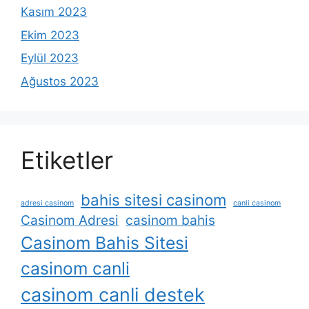
Kasım 2023
Ekim 2023
Eylül 2023
Ağustos 2023
Etiketler
bahis sitesi casinom
adresi casinom
canli casinom
Casinom Adresi
casinom bahis
Casinom Bahis Sitesi
casinom canli
casinom canli destek