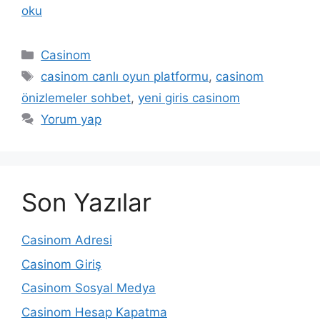
oku
Kategoriler
Casinom
Etiketler
casinom canlı oyun platformu
,
casinom
önizlemeler sohbet
,
yeni giris casinom
Yorum yap
Son Yazılar
Casinom Adresi
Casinom Giriş
Casinom Sosyal Medya
Casinom Hesap Kapatma