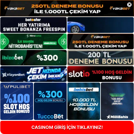
×
CASINOM GİRİŞ İÇİN TIKLAYINIZ!