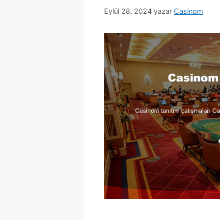
Eylül 28, 2024
yazar
Casinom