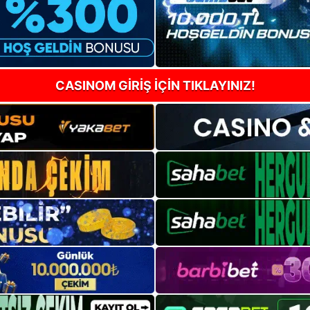
CASINOM GİRİŞ İÇİN TIKLAYINIZ!